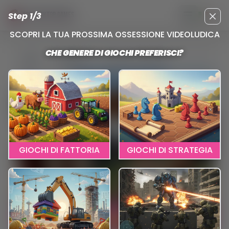
Step 1/3
TOP DESKTOP GAMES
Apri menu pr
Clos
SCOPRI LA TUA PROSSIMA OSSESSIONE VIDEOLUDICA
CHE GENERE DI GIOCHI PREFERISCI?
Reviews
Forge Of Empires
GIOCHI DI FATTORIA
GIOCHI DI STRATEGIA
CLICCA QUI PER GIOCARE
FORGE OF EMPIRES