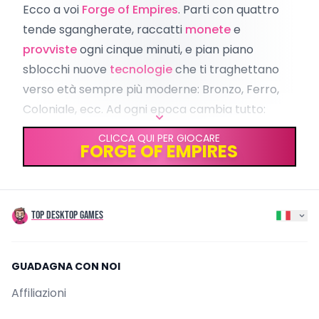
Ecco a voi
Forge of Empires
. Parti con quattro
Browser
Android
iOS
Windows
MacOS
Linux
tende sgangherate, raccatti
monete
e
GENERI
provviste
ogni cinque minuti, e pian piano
City Builder
Free-to-Play
MMO
Strategy
Simulator
sblocchi nuove
tecnologie
che ti traghettano
Multigiocatore
Base-Building
verso età sempre più moderne: Bronzo, Ferro,
Coloniale, ecc. Ad ogni epoca cambia tutto:
albero tecnologico
,
esercito
e soprattutto il
CLICCA QUI PER GIOCARE
FORGE OF EMPIRES
modo in cui impazzisci per gestire lo
spazio
nella tua città.
BENVENUTO NELL’ETÀ DELLA PIETRA: I TUOI
PRIMI CLICK DA CAVERNICOLO
TOP DESKTOP GAMES
Primo giorno. Ho davanti solo un prato
spelacchiato, due tende da campeggio e un
GUADAGNA CON NOI
falò disegnato da uno stagista distratto. Età
della Pietra pura. Il mio scopo? Trasformare
Affiliazioni
questo campeggio paleolitico nel nuovo impero