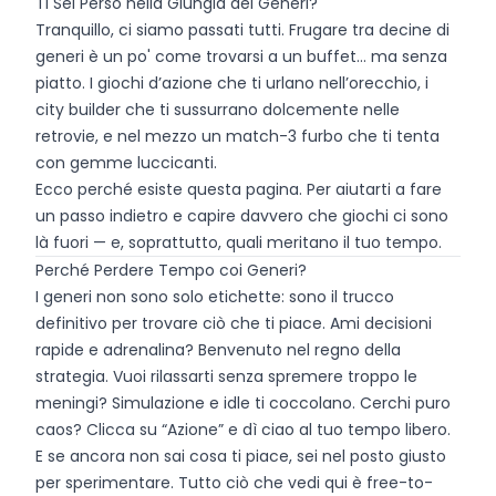
Ti Sei Perso nella Giungla dei Generi?
Tranquillo, ci siamo passati tutti. Frugare tra decine di
generi è un po' come trovarsi a un buffet… ma senza
piatto. I giochi d’azione che ti urlano nell’orecchio, i
city builder che ti sussurrano dolcemente nelle
retrovie, e nel mezzo un match-3 furbo che ti tenta
con gemme luccicanti.
Ecco perché esiste questa pagina. Per aiutarti a fare
un passo indietro e capire davvero che giochi ci sono
là fuori — e, soprattutto, quali meritano il tuo tempo.
Perché Perdere Tempo coi Generi?
I generi non sono solo etichette: sono il trucco
definitivo per trovare ciò che ti piace. Ami decisioni
rapide e adrenalina? Benvenuto nel regno della
strategia. Vuoi rilassarti senza spremere troppo le
meningi? Simulazione e idle ti coccolano. Cerchi puro
caos? Clicca su “Azione” e dì ciao al tuo tempo libero.
E se ancora non sai cosa ti piace, sei nel posto giusto
per sperimentare. Tutto ciò che vedi qui è free-to-