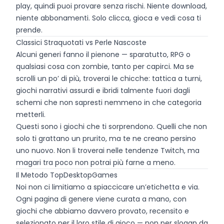
play, quindi puoi provare senza rischi. Niente download,
niente abbonamenti. Solo clicca, gioca e vedi cosa ti
prende.
Classici Straquotati vs Perle Nascoste
Alcuni generi fanno il pienone — sparatutto, RPG o
qualsiasi cosa con zombie, tanto per capirci. Ma se
scrolli un po’ di più, troverai le chicche: tattica a turni,
giochi narrativi assurdi e ibridi talmente fuori dagli
schemi che non sapresti nemmeno in che categoria
metterli.
Questi sono i giochi che ti sorprendono. Quelli che non
solo ti grattano un prurito, ma te ne creano persino
uno nuovo. Non li troverai nelle tendenze Twitch, ma
magari tra poco non potrai più farne a meno.
Il Metodo TopDesktopGames
Noi non ci limitiamo a spiaccicare un’etichetta e via.
Ogni pagina di genere viene curata a mano, con
giochi che abbiamo davvero provato, recensito e
selezionato per il loro stile di gioco — non per slogan da