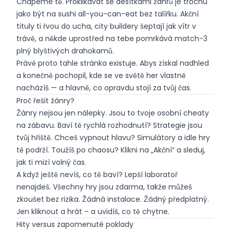
Chápeme tě. Proklikávat se desítkami žánrů je trochu
jako být na sushi all-you-can-eat bez talířku. Akční
tituly ti řvou do ucha, city buildery šeptají jak vítr v
trávě, a někde uprostřed na tebe pomrkává match-3
plný blyštivých drahokamů.
Právě proto tahle stránka existuje. Abys získal nadhled
a konečně pochopil, kde se ve světě her vlastně
nacházíš — a hlavně, co opravdu stojí za tvůj čas.
Proč řešit žánry?
Žánry nejsou jen nálepky. Jsou to tvoje osobní cheaty
na zábavu. Baví tě rychlá rozhodnutí? Strategie jsou
tvůj hřiště. Chceš vypnout hlavu? Simulátory a idle hry
tě podrží. Toužíš po chaosu? Klikni na „Akční“ a sleduj,
jak ti mizí volný čas.
A když ještě nevíš, co tě baví? Lepší laboratoř
nenajdeš. Všechny hry jsou zdarma, takže můžeš
zkoušet bez rizika. Žádná instalace. Žádný předplatný.
Jen kliknout a hrát – a uvidíš, co tě chytne.
Hity versus zapomenuté poklady