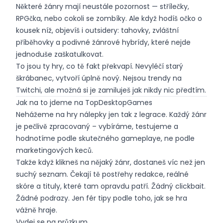
Některé žánry mají neustále pozornost — střílečky,
RPGčka, nebo cokoli se zombíky. Ale když hodíš očko o
kousek níž, objevíš i outsidery: tahovky, zvláštní
příběhovky a podivné žánrové hybrídy, které nejde
jednoduše zaškatulkovat.
To jsou ty hry, co tě fakt překvapí. Nevyléčí starý
škrábanec, vytvoří úplně nový. Nejsou trendy na
Twitchi, ale možná si je zamiluješ jak nikdy nic předtím.
Jak na to jdeme na TopDesktopGames
Nehážeme na hry nálepky jen tak z legrace. Každý žánr
je pečlivě zpracovaný – vybíráme, testujeme a
hodnotíme podle skutečného gameplaye, ne podle
marketingových keců.
Takže když klikneš na nějaký žánr, dostaneš víc než jen
suchý seznam. Čekají tě postřehy redakce, reálné
skóre a tituly, které tam opravdu patří. Žádný clickbait.
Žádné podrazy. Jen fér tipy podle toho, jak se hra
vážně hraje.
Vydej se na průzkum