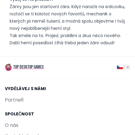
Žánry jsou jen startovní čára. Když narazíš na srdcovku,
roztočí se ti kolotoč nových favoritů, mechanik o
kterých jsi neměl tušení, a možná spolu objevíme i tvůj
nový nejoblíbenější herní styl.
Tak směle na to. Projeď, proklikni a zkus něco nového.
Další herní posedlost číhá třeba jeden žánr odsud!
TOP DESKTOP GAMES
VYDĚLÁVEJ S NÁMI
Partneři
SPOLEČNOST
O nás