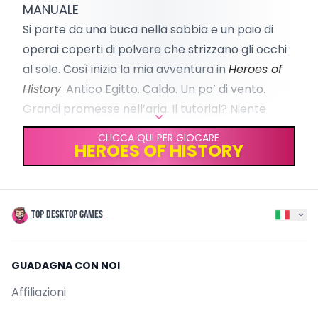
MANUALE
Browser
Android
iOS
Si parte da una buca nella sabbia e un paio di
GENERI
operai coperti di polvere che strizzano gli occhi
Strategy
City Builder
Free-to-Play
Fantasy
Base-Building
al sole. Così inizia la mia avventura in
Heroes of
Strategia in Tempo Reale
Multigiocatore
History
. Antico Egitto. Caldo. Un po’ di vento.
Grandi promesse nell’aria. Il tutorial? Niente
istruzioni, solo il solito motto: costruisci una
CLICCA QUI PER GIOCARE
HEROES OF HISTORY
civiltà e – perché no – riscrivi la storia.
Facile,
no?
Dieci minuti dopo avevo una fattoria di grano,
una caserma e un mercato che sembrava più
TOP DESKTOP GAMES
una bancarella di limonate che altro.
Funzionava comunque.
Le risorse iniziavano ad
GUADAGNA CON NOI
arrivare. I cittadini sgambettavano con anfore
e fiaccole, tutti indaffarati come se dovessero
Affiliazioni
salvare il mondo. Ogni clic, grano, monete,