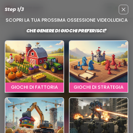
Step 1/3
TOP DESKTOP GAMES
Apri menu pr
Clos
SCOPRI LA TUA PROSSIMA OSSESSIONE VIDEOLUDICA
CHE GENERE DI GIOCHI PREFERISCI?
Reviews
Heroes Of History
GIOCHI DI FATTORIA
GIOCHI DI STRATEGIA
CLICCA QUI PER GIOCARE
HEROES OF HISTORY