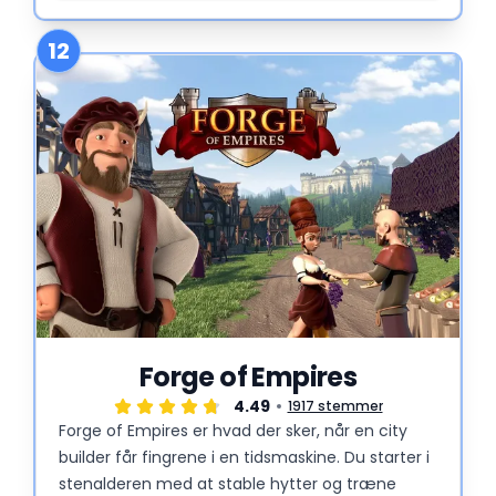
mindre stamina-bøvleri. Hyppige opdateringer,
gacha-udtræk og hold-eksperimenter holder
12
det hele friskt og spændende.
Forge of Empires
4.49
1917 stemmer
Forge of Empires er hvad der sker, når en city
builder får fingrene i en tidsmaskine. Du starter i
stenalderen med at stable hytter og træne