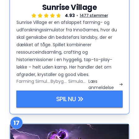
Sunrise Village
4.93
1477 stemmer
Sunrise Village er en afslappet farming- og
udforskningssimulator fra InnoGames, hvor du
skal genskabe din bedstefars landsby, der er
dækket af tåge. Spillet kombinerer
ressourceindsamling, crafting og
historiemissioner i en hyggelig, tap-to-play-
løkke – helt uden kamp. Her handler det om
afgrøder, krystaller og good vibes.
Farming Simulator
Bybygger
Simulator
Læs
anmeldelse
SPIL NU
17