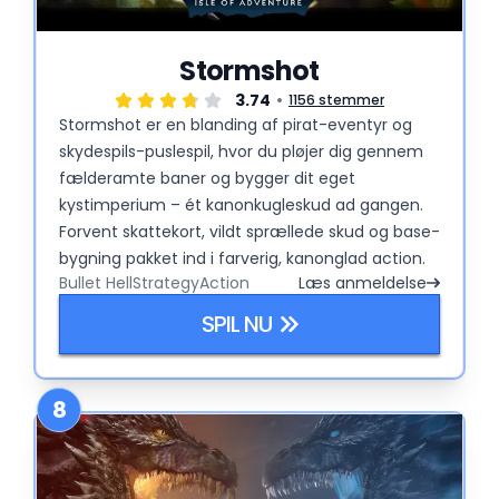
Stormshot
3.74
1156 stemmer
Stormshot er en blanding af pirat-eventyr og
skydespils-puslespil, hvor du pløjer dig gennem
fælderamte baner og bygger dit eget
kystimperium – ét kanonkugleskud ad gangen.
Forvent skattekort, vildt sprællede skud og base-
bygning pakket ind i farverig, kanonglad action.
Bullet Hell
Strategy
Action
Læs anmeldelse
SPIL NU
8