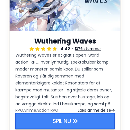
Wuthering Waves
4.42
1376 stemmer
Wuthering Waves er et gratis open-world
action-RPG, hvor lynhurtig, spektakulær kamp
møder monster-samle kaos. Du spiller som
Roveren og slår dig sammen med
elementarkrigere kaldet Resonators for at
kæmpe mod mutanter—og stjæle deres evner,
bogstaveligt talt. Sus hen over hustage, løb op
ad vægge direkte ind i bosskampe, og saml på
RPG
Anime
Action RPG
Læs anmeldelse
Echoes (skabningers færdigheder, du kan
udstyre) for at lave vilde comboer. Det er som
SPIL NU
Genshin, bare med større bevægelsesfrihed og