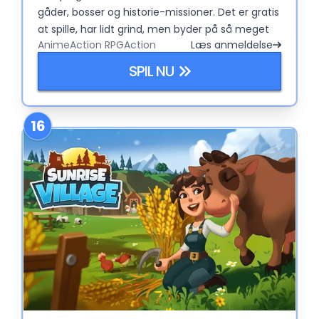
gåder, bosser og historie-missioner. Det er gratis
at spille, har lidt grind, men byder på så meget
Anime
Action RPG
Action
Læs anmeldelse
indhold, at du kan fare vild i timevis.
SPIL NU
16