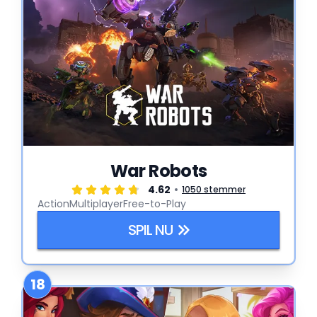
War Robots
4.62
1050 stemmer
Action
Multiplayer
Free-to-Play
SPIL NU
18