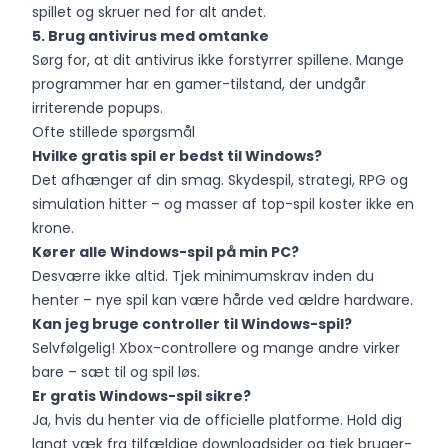
spillet og skruer ned for alt andet.
5. Brug antivirus med omtanke
Sørg for, at dit antivirus ikke forstyrrer spillene. Mange
programmer har en gamer-tilstand, der undgår
irriterende popups.
Ofte stillede spørgsmål
Hvilke gratis spil er bedst til Windows?
Det afhænger af din smag. Skydespil, strategi, RPG og
simulation hitter – og masser af top-spil koster ikke en
krone.
Kører alle Windows-spil på min PC?
Desværre ikke altid. Tjek minimumskrav inden du
henter – nye spil kan være hårde ved ældre hardware.
Kan jeg bruge controller til Windows-spil?
Selvfølgelig! Xbox-controllere og mange andre virker
bare – sæt til og spil løs.
Er gratis Windows-spil sikre?
Ja, hvis du henter via de officielle platforme. Hold dig
langt væk fra tilfældige downloadsider og tjek bruger-