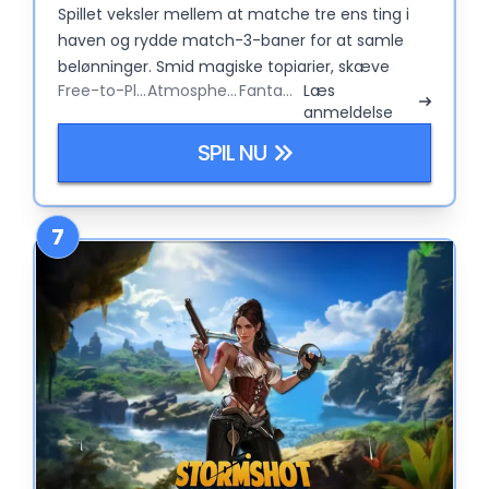
Spillet veksler mellem at matche tre ens ting i
haven og rydde match-3-baner for at samle
belønninger. Smid magiske topiarier, skæve
Free-to-Play
Atmospheric
Fantasy
Læs
events og hemmeligheder skjult under
anmeldelse
mosdækkede springvand oveni, og du har en
afslappet, men vanedannende mobil-grind. Det
SPIL NU
er delvist puslespil, delvist havesimulator, og
100% langsomt, hyggeligt tidsfordriv.
7