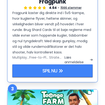
Fragpunk
4.64
1566 stemmer
Fragpunk kaster dig direkte ind i 5v5-kampe,
hvor kuglerne flyver, heltene skinner, og
virkeligheden bliver vendt på hovedet i hver
runde. Brug Shard Cards til at bøje reglerne med
vilde evner som hoppende kugler, tidsbomber
og nul tyngdekraft. Med skarp gunplay, modig
stil og vilde rundemodifikatorer er det halv
shooter, halv kontrolleret kaos.
Multiplayer
Free-to-Play
Strategy
Læs
anmeldelse
SPIL NU
3