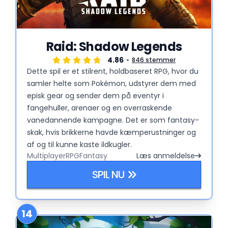
Raid: Shadow Legends
4.86
846 stemmer
Dette spil er et stilrent, holdbaseret RPG, hvor du
samler helte som Pokémon, udstyrer dem med
episk gear og sender dem på eventyr i
fangehuller, arenaer og en overraskende
vanedannende kampagne. Det er som fantasy-
skak, hvis brikkerne havde kæmperustninger og
af og til kunne kaste ildkugler.
Multiplayer
RPG
Fantasy
Læs anmeldelse
SPIL NU
14