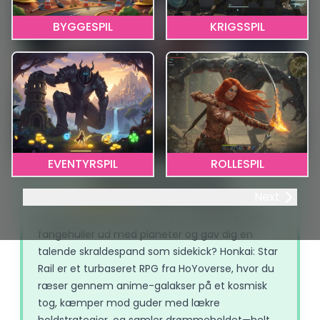
BYGGESPIL
KRIGSSPIL
EVENTYRSPIL
ROLLESPIL
Honkai Star Rail
Next
3.76
472 stemmer
Hvad nu hvis Persona blev interstellar, byttede
fangehuller ud med planeter og gav dig en
talende skraldespand som sidekick? Honkai: Star
Rail er et turbaseret RPG fra HoYoverse, hvor du
ræser gennem anime-galakser på et kosmisk
tog, kæmper mod guder med lækre
holdstrategier, og samler drømmeholdet—helt