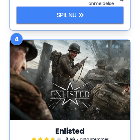
anmeldelse
SPIL NU
4
Enlisted
3.56
1904 stemmer