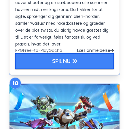
cover shooter og en sæbeopera alle sammen
havner midt i en krigszone. Du trykker for at
sigte, sprænger dig gennem alien-horder,
samler ‘waifus’ med raketkastere og græder
over de plot twists, du aldrig havde gættet dig
til. Det er farverigt, føles fantastisk, og ved
præcis, hvad det laver.
RPG
Free-to-Play
Gacha
Læs anmeldelse
SPIL NU
10