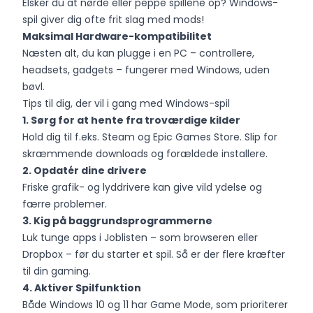
Elsker du at nørde eller peppe spillene op? Windows-
spil giver dig ofte frit slag med mods!
Maksimal Hardware-kompatibilitet
Næsten alt, du kan plugge i en PC – controllere,
headsets, gadgets – fungerer med Windows, uden
bøvl.
Tips til dig, der vil i gang med Windows-spil
1. Sørg for at hente fra troværdige kilder
Hold dig til f.eks. Steam og Epic Games Store. Slip for
skræmmende downloads og forældede installere.
2. Opdatér dine drivere
Friske grafik- og lyddrivere kan give vild ydelse og
færre problemer.
3. Kig på baggrundsprogrammerne
Luk tunge apps i Joblisten – som browseren eller
Dropbox – før du starter et spil. Så er der flere kræfter
til din gaming.
4. Aktiver Spilfunktion
Både Windows 10 og 11 har Game Mode, som prioriterer