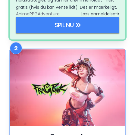
gratis (hvis du kan vente lidt). Det er mærkeligt,
Anime
RPG
Adventure
Læs anmeldelse
sjovt og overraskende strategisk.
SPIL NU
2