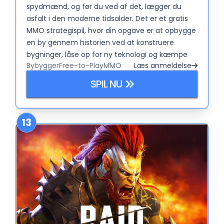
spydmænd, og før du ved af det, lægger du
asfalt i den moderne tidsalder. Det er et gratis
MMO strategispil, hvor din opgave er at opbygge
en by gennem historien ved at konstruere
bygninger, låse op for ny teknologi og kæmpe
Bybygger
Free-to-Play
MMO
Læs anmeldelse
på et sekskantet bræt. Spillets kerne er enkel:
byg ting, saml ressourcer, erobr territorier – og
SPIL NU
gentag det hele igen, bare med endnu federe
hatte.
13