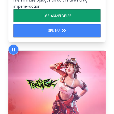
men mindre oplagt hvis du vil have hurtig
imperie-action.
LÆS ANMELDELSE
SPIL NU
11