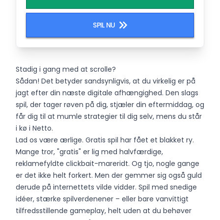
SPIL NU
Stadig i gang med at scrolle?
Sådan! Det betyder sandsynligvis, at du virkelig er på
jagt efter din næste digitale afhængighed. Den slags
spil, der tager røven på dig, stjæler din eftermiddag, og
får dig til at mumle strategier til dig selv, mens du står
i kø i Netto.
Lad os være ærlige. Gratis spil har fået et blakket ry.
Mange tror, "gratis" er lig med halvfærdige,
reklamefyldte clickbait-mareridt. Og tjo, nogle gange
er det ikke helt forkert. Men der gemmer sig også guld
derude på internettets vilde vidder. Spil med snedige
idéer, stærke spilverdenener – eller bare vanvittigt
tilfredsstillende gameplay, helt uden at du behøver