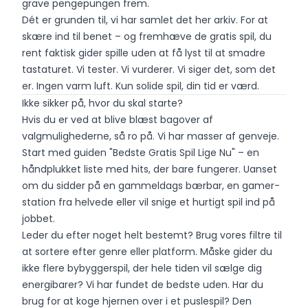
grave pengepungen frem.
Dét er grunden til, vi har samlet det her arkiv. For at
skære ind til benet – og fremhæve de gratis spil, du
rent faktisk gider spille uden at få lyst til at smadre
tastaturet. Vi tester. Vi vurderer. Vi siger det, som det
er. Ingen varm luft. Kun solide spil, din tid er værd.
Ikke sikker på, hvor du skal starte?
Hvis du er ved at blive blæst bagover af
valgmulighederne, så ro på. Vi har masser af genveje.
Start med guiden "Bedste Gratis Spil Lige Nu" – en
håndplukket liste med hits, der bare fungerer. Uanset
om du sidder på en gammeldags bærbar, en gamer-
station fra helvede eller vil snige et hurtigt spil ind på
jobbet.
Leder du efter noget helt bestemt? Brug vores filtre til
at sortere efter genre eller platform. Måske gider du
ikke flere bybyggerspil, der hele tiden vil sælge dig
energibarer? Vi har fundet de bedste uden. Har du
brug for at koge hjernen over i et puslespil? Den