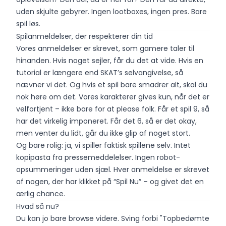
uden skjulte gebyrer. Ingen lootboxes, ingen pres. Bare
spil løs.
Spilanmeldelser, der respekterer din tid
Vores anmeldelser er skrevet, som gamere taler til
hinanden. Hvis noget sejler, får du det at vide. Hvis en
tutorial er længere end SKAT’s selvangivelse, så
nævner vi det. Og hvis et spil bare smadrer alt, skal du
nok høre om det. Vores karakterer gives kun, når det er
velfortjent – ikke bare for at please folk. Får et spil 9, så
har det virkelig imponeret. Får det 6, så er det okay,
men venter du lidt, går du ikke glip af noget stort.
Og bare rolig: ja, vi spiller faktisk spillene selv. Intet
kopipasta fra pressemeddelelser. Ingen robot-
opsummeringer uden sjæl. Hver anmeldelse er skrevet
af nogen, der har klikket på “Spil Nu” – og givet det en
ærlig chance.
Hvad så nu?
Du kan jo bare browse videre. Sving forbi "Topbedømte