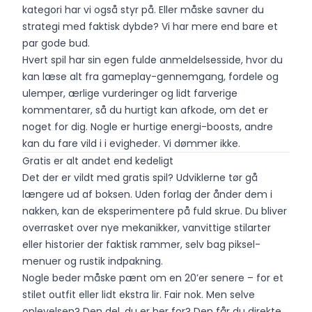
kategori har vi også styr på. Eller måske savner du
strategi med faktisk dybde? Vi har mere end bare et
par gode bud.
Hvert spil har sin egen fulde anmeldelsesside, hvor du
kan læse alt fra gameplay-gennemgang, fordele og
ulemper, ærlige vurderinger og lidt farverige
kommentarer, så du hurtigt kan afkode, om det er
noget for dig. Nogle er hurtige energi-boosts, andre
kan du fare vild i i evigheder. Vi dømmer ikke.
Gratis er alt andet end kedeligt
Det der er vildt med gratis spil? Udviklerne tør gå
længere ud af boksen. Uden forlag der ånder dem i
nakken, kan de eksperimentere på fuld skrue. Du bliver
overrasket over nye mekanikker, vanvittige stilarter
eller historier der faktisk rammer, selv bag piksel-
menuer og rustik indpakning.
Nogle beder måske pænt om en 20’er senere – for et
stilet outfit eller lidt ekstra lir. Fair nok. Men selve
oplevelsen? Den del, du er her for? Den får du direkte,