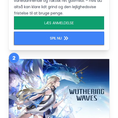
vanedannende og faktisk ret gavmildt – hvis du
altså kan klare lidt grind og den lejlighedsvise
fristelse til at bruge penge.
LÆS ANMELDELSE
SPIL NU
2