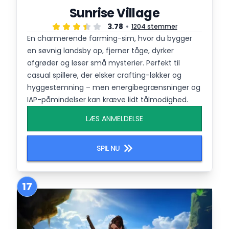
Sunrise Village
3.78
1204 stemmer
En charmerende farming-sim, hvor du bygger
en søvnig landsby op, fjerner tåge, dyrker
afgrøder og løser små mysterier. Perfekt til
casual spillere, der elsker crafting-løkker og
hyggestemning – men energibegrænsninger og
IAP-påmindelser kan kræve lidt tålmodighed.
LÆS ANMELDELSE
SPIL NU
17