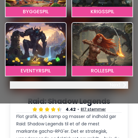
1
BYGGESPIL
KRIGSSPIL
EVENTYRSPIL
ROLLESPIL
Next
Raid: Shadow Legends
4.42
817 stemmer
Flot grafik, dyb kamp og masser af indhold gør
Raid: Shadow Legends til et af de mest
markante gacha-RPG'er. Det er strategisk,