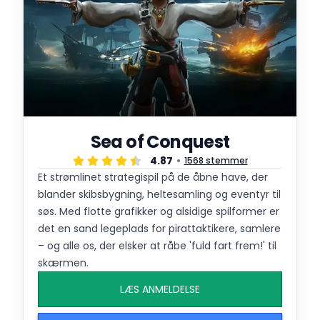
Sea of Conquest
4.87
1568 stemmer
Et strømlinet strategispil på de åbne have, der
blander skibsbygning, heltesamling og eventyr til
søs. Med flotte grafikker og alsidige spilformer er
det en sand legeplads for pirattaktikere, samlere
– og alle os, der elsker at råbe 'fuld fart frem!' til
skærmen.
LÆS ANMELDELSE