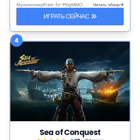
Мультиплеер
Free-to-Play
MMO
Читать обзор
ИГРАТЬ СЕЙЧАС
4
Sea of Conquest