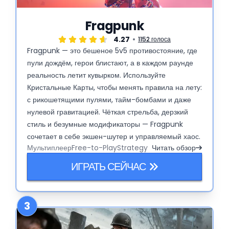
Fragpunk
4.27
1152 голоса
Fragpunk — это бешеное 5v5 противостояние, где
пули дождём, герои блистают, а в каждом раунде
реальность летит кувырком. Используйте
Кристальные Карты, чтобы менять правила на лету:
с рикошетящими пулями, тайм-бомбами и даже
нулевой гравитацией. Чёткая стрельба, дерзкий
стиль и безумные модификаторы — Fragpunk
сочетает в себе экшен-шутер и управляемый хаос.
Мультиплеер
Free-to-Play
Strategy
Читать обзор
ИГРАТЬ СЕЙЧАС
3