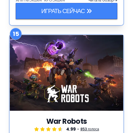
Anime
Экшен-RPG
Экшен
Читать обзор
можно запросто потеряться на часы.
ИГРАТЬ СЕЙЧАС
15
War Robots
4.99
853 голоса