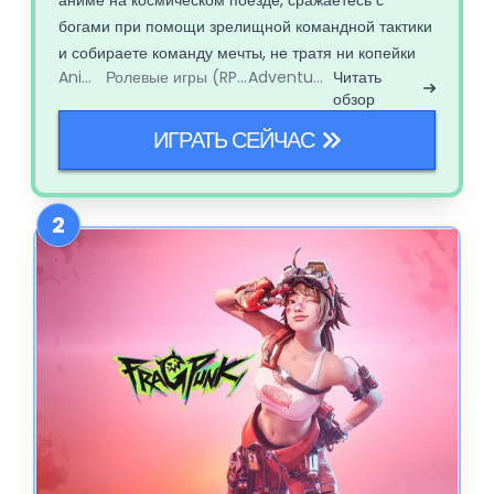
богами при помощи зрелищной командной тактики
и собираете команду мечты, не тратя ни копейки
Anime
Ролевые игры (RPG)
Adventure
Читать
(если хватит терпения). Это странная, остроумная
обзор
и невероятно тактическая игра.
ИГРАТЬ СЕЙЧАС
2