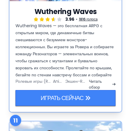
Wuthering Waves
3.96
1816 голоса
Wuthering Waves — это бесплатная ARPG с
открытым миром, где динамичные битвы
смешиваются с безумием монстров-
коллекционных. Вы играете за Ровера и собираете
команду Резонаторов — элементальных воинов,
чтобы сражаться с мутантами и буквально
воровать их способности. Пролетайте по крышам,
бегайте по стенам навстречу боссам и собирайте
Ролевые игры (RPG)
Anime
Экшен-RPG
Читать
Эхо (навыки существ, которые можно
обзор
экипировать), чтобы создавать совершенно дикие
комбо. Это как Genshin, только с расширенным
ИГРАТЬ СЕЙЧАС
арсеналом движений и без постоянного нытья про
выносливость. Постоянные обновления, призывы
гача и теории построения команд не дадут
11
заскучать на гринде.