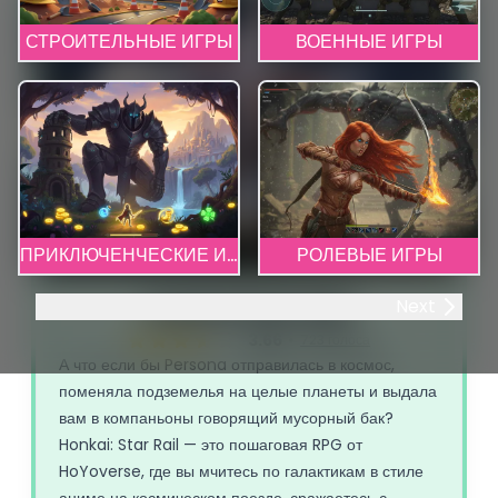
СТРОИТЕЛЬНЫЕ ИГРЫ
ВОЕННЫЕ ИГРЫ
ПРИКЛЮЧЕНЧЕСКИЕ ИГРЫ
РОЛЕВЫЕ ИГРЫ
Honkai Star Rail
Next
3.66
723 голоса
А что если бы Persona отправилась в космос,
поменяла подземелья на целые планеты и выдала
вам в компаньоны говорящий мусорный бак?
Honkai: Star Rail — это пошаговая RPG от
HoYoverse, где вы мчитесь по галактикам в стиле
аниме на космическом поезде, сражаетесь с