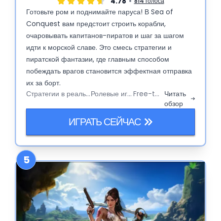
4.78
814 голоса
Готовьте ром и поднимайте паруса! В Sea of
Conquest вам предстоит строить корабли,
очаровывать капитанов-пиратов и шаг за шагом
идти к морской славе. Это смесь стратегии и
пиратской фантазии, где главным способом
побеждать врагов становится эффектная отправка
их за борт.
Стратегии в реальном времени
Ролевые игры (RPG)
Free-to-Play
Читать
обзор
ИГРАТЬ СЕЙЧАС
5