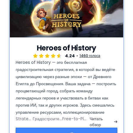
Heroes of History
4.24
1460 голоса
Heroes of History — это бесплатная
градостроительная стратегия, в которой вы ведёте
цивилизацию через разные эпохи — от Древнего
Египта до Просвещения. Ваша задача — построить
процветающий город, собрать команду
легендарных героев и участвовать в битвах как
против ИИ, так и других игроков. Здесь смешались
управление ресурсами, коллекционирование
Strategy
Градостроитель
Free-to-Play
Читать
героев и тактические сражения, а играть можно
обзор
прямо в браузере или на телефоне. Игра радует