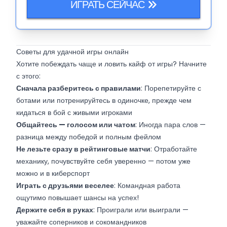
стильной графикой и историческим очарованием,
ИГРАТЬ СЕЙЧАС
но приготовьтесь к размеренному прогрессу и
периодическим соблазнам потратить деньги.
Советы для удачной игры онлайн
Хотите побеждать чаще и ловить кайф от игры? Начните
с этого:
Сначала разберитесь с правилами
: Порепетируйте с
ботами или потренируйтесь в одиночке, прежде чем
кидаться в бой с живыми игроками
Общайтесь — голосом или чатом
: Иногда пара слов —
разница между победой и полным фейлом
Не лезьте сразу в рейтинговые матчи
: Отработайте
механику, почувствуйте себя уверенно — потом уже
можно и в киберспорт
Играть с друзьями веселее
: Командная работа
ощутимо повышает шансы на успех!
Держите себя в руках
: Проиграли или выиграли —
уважайте соперников и сокомандников