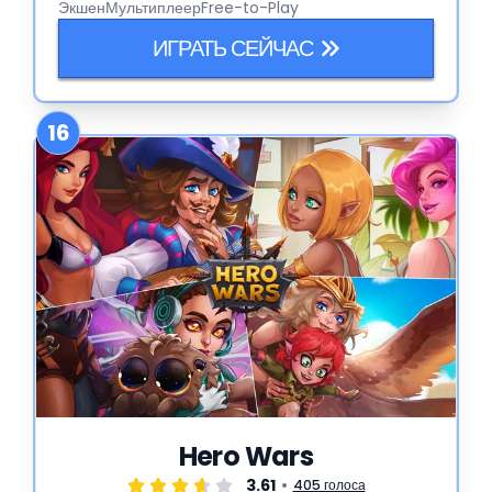
Экшен
Мультиплеер
Free-to-Play
ИГРАТЬ СЕЙЧАС
16
Hero Wars
3.61
405 голоса