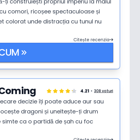
ă-ți construiești propriul imperiu la malul
ți cu comori, ricoșee spectaculoase și
t colorat unde distracția cu tunul nu
Citește recenzia
ACUM
s Coming
4.21
308 voturi
iecare decizie îți poate aduce aur sau
locește dragoni și uneltește-ți drum
se simte ca o partidă de șah cu foc
Citește recenzia