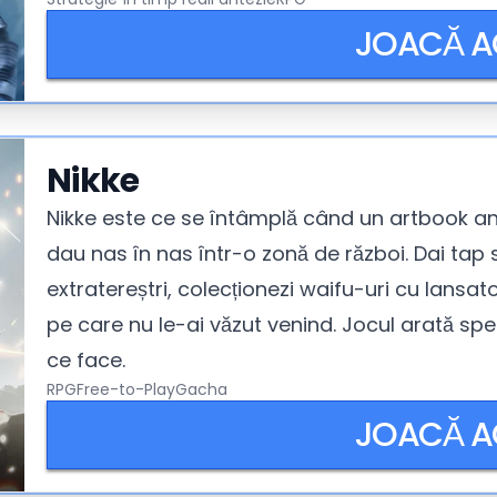
JOACĂ 
Nikke
Nikke este ce se întâmplă când un artbook an
dau nas în nas într-o zonă de război. Dai tap s
extratereștri, colecționezi waifu-uri cu lansato
pe care nu le-ai văzut venind. Jocul arată spe
ce face.
RPG
Free-to-Play
Gacha
JOACĂ 