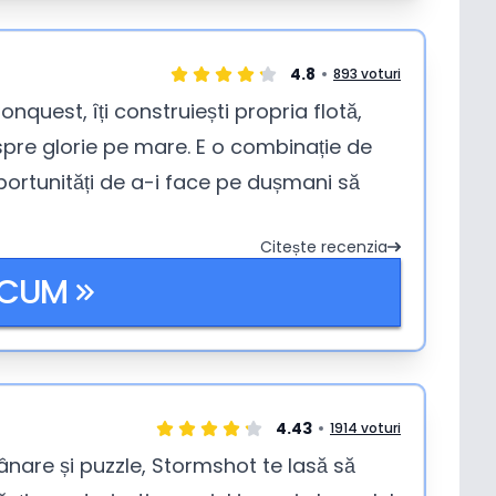
4.8
893 voturi
nquest, îți construiești propria flotă,
l spre glorie pe mare. E o combinație de
oportunități de a-i face pe dușmani să
Citește recenzia
ACUM
4.43
1914 voturi
mânare și puzzle, Stormshot te lasă să