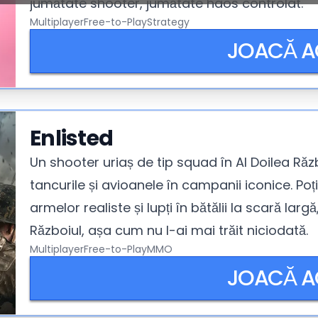
jumătate shooter, jumătate haos controlat.
Multiplayer
Free-to-Play
Strategy
JOACĂ 
Enlisted
Un shooter uriaș de tip squad în Al Doilea Ră
tancurile și avioanele în campanii iconice. Poț
armelor realiste și lupți în bătălii la scară larg
Războiul, așa cum nu l-ai mai trăit niciodată.
Multiplayer
Free-to-Play
MMO
JOACĂ 