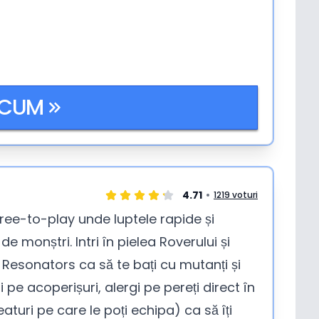
ACUM
4.71
1219 voturi
e-to-play unde luptele rapide și
 monștri. Intri în pielea Roverului și
 Resonators ca să te bați cu mutanți și
zi pe acoperișuri, alergi pe pereți direct în
reaturi pe care le poți echipa) ca să îți