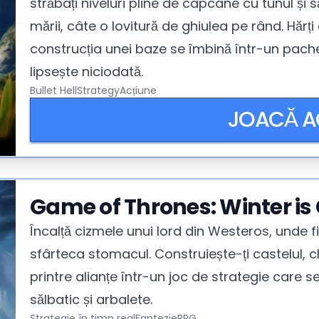
străbați niveluri pline de capcane cu tunul și s
mării, câte o lovitură de ghiulea pe rând. Hăr
construcția unei baze se îmbină într-un pache
lipsește niciodată.
Bullet Hell
Strategy
Acțiune
JOACĂ 
Game of Thrones: Winter i
Încalță cizmele unui lord din Westeros, unde f
sfârteca stomacul. Construiește-ți castelul, c
printre alianțe într-un joc de strategie care 
sălbatic și arbalete.
Strategie în timp real
Fantezie
RPG