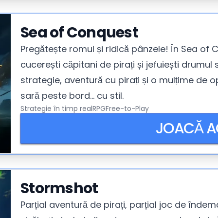
Sea of Conquest
Pregătește romul și ridică pânzele! În Sea of Co
cucerești căpitani de pirați și jefuiești drumu
strategie, aventură cu pirați și o mulțime de 
sară peste bord... cu stil.
Strategie în timp real
RPG
Free-to-Play
JOACĂ 
Stormshot
Parțial aventură de pirați, parțial joc de înde