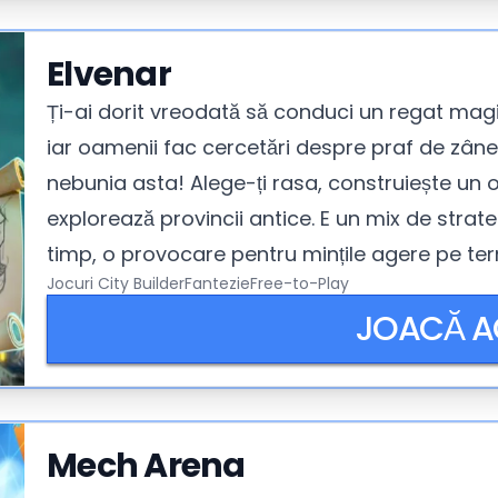
Elvenar
Ți-ai dorit vreodată să conduci un regat magic 
iar oamenii fac cercetări despre praf de zâne?
nebunia asta! Alege-ți rasa, construiește un 
explorează provincii antice. E un mix de strate
timp, o provocare pentru mințile agere pe te
Jocuri City Builder
Fantezie
Free-to-Play
JOACĂ 
Mech Arena