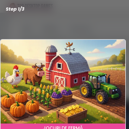
TOP DESKTOP GAMES
Step 1/3
Genres
Multiplayer
Jocurile multiplayer sunt despre a te lua la 
gașca de prieteni ori vrei să-ți testezi nervi
momente de care nu te mai saturi.
Indiferent dacă ai chef de shootere, strategi
cam în orice gen. Și partea cea mai tare? Mu
să scoți portofelul. Orice stil de joc ai avea
1
JOCURI DE FERMĂ