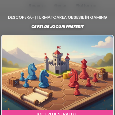
Recenzii
Genuri
Platforme
DESCOPERĂ-ȚI URMĂTOAREA OBSESIE ÎN GAMING
CE FEL DE JOCURI PREFERI?
trântă sau a colabora cu alți oameni reali, nu doar c
i cu necunoscuți din toate colțurile lumii, aventurile
i, puzzle-uri sau party games unde râsul e la ordinea 
lte dintre cele mai faine sunt complet gratuite, așa
, sigur există un multiplayer free care ți se potriveșt
Honkai Star Rail
Ce-ar fi dacă Persona s-ar muta în spațiu, ar
JOCURI DE STRATEGIE