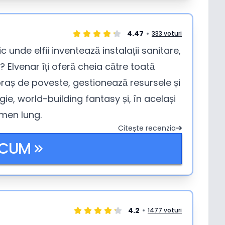
4.47
333 voturi
unde elfii inventează instalații sanitare,
 Elvenar îți oferă cheia către toată
oraș de poveste, gestionează resursele și
gie, world-building fantasy și, în același
rmen lung.
Citește recenzia
ACUM
4.2
1477 voturi