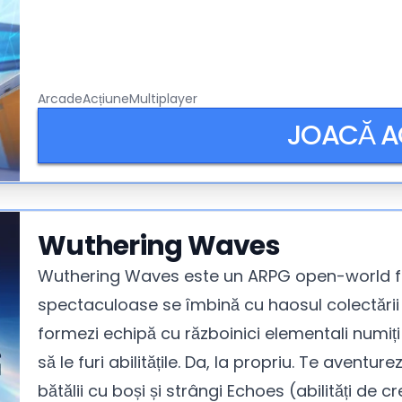
Arcade
Acțiune
Multiplayer
JOACĂ 
Wuthering Waves
Wuthering Waves este un ARPG open-world fre
spectaculoase se îmbină cu haosul colectării de
formezi echipă cu războinici elementali numiți
să le furi abilitățile. Da, la propriu. Te aventure
bătălii cu boși și strângi Echoes (abilități de c