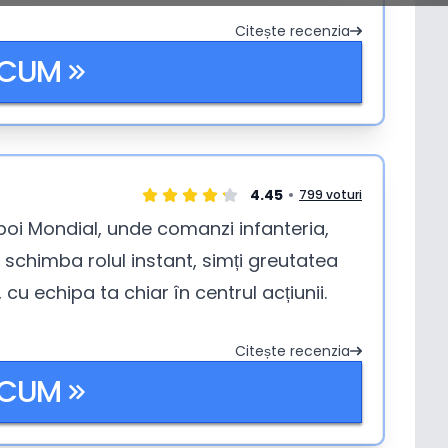
Citește recenzia
ACUM
4.45
799 voturi
zboi Mondial, unde comanzi infanteria,
i schimba rolul instant, simți greutatea
ă, cu echipa ta chiar în centrul acțiunii.
Citește recenzia
ACUM