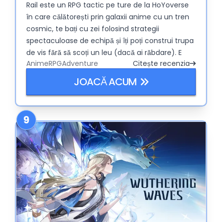
Rail este un RPG tactic pe ture de la HoYoverse
în care călătorești prin galaxii anime cu un tren
cosmic, te bați cu zei folosind strategii
spectaculoase de echipă și îți poți construi trupa
de vis fără să scoți un leu (dacă ai răbdare). E
Anime
RPG
Adventure
Citește recenzia
ciudat, amuzant și incredibil de strategic.
JOACĂ ACUM
9