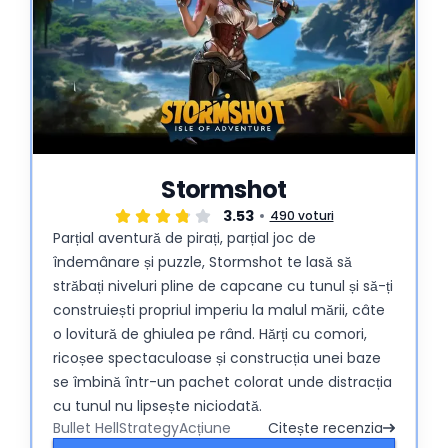
Stormshot
3.53
490 voturi
Parțial aventură de pirați, parțial joc de
îndemânare și puzzle, Stormshot te lasă să
străbați niveluri pline de capcane cu tunul și să-ți
construiești propriul imperiu la malul mării, câte
o lovitură de ghiulea pe rând. Hărți cu comori,
ricoșee spectaculoase și construcția unei baze
se îmbină într-un pachet colorat unde distracția
cu tunul nu lipsește niciodată.
Bullet Hell
Strategy
Acțiune
Citește recenzia