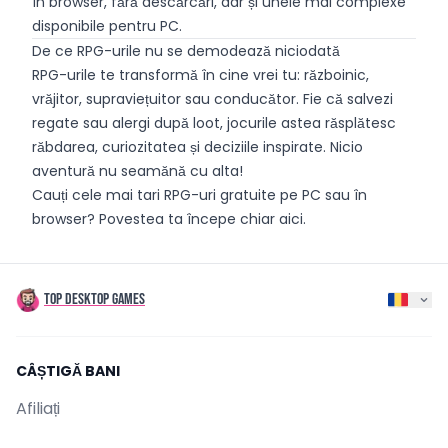
în browser, fără descărcări, dar și unele mai complexe
disponibile pentru PC.
De ce RPG-urile nu se demodează niciodată
RPG-urile te transformă în cine vrei tu: războinic,
vrăjitor, supraviețuitor sau conducător. Fie că salvezi
regate sau alergi după loot, jocurile astea răsplătesc
răbdarea, curiozitatea și deciziile inspirate. Nicio
aventură nu seamănă cu alta!
Cauți cele mai tari RPG-uri gratuite pe PC sau în
browser? Povestea ta începe chiar aici.
TOP DESKTOP GAMES
CÂȘTIGĂ BANI
Afiliați