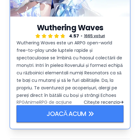
Wuthering Waves
4.57
1665 voturi
Wuthering Waves este un ARPG open-world
free-to-play unde luptele rapide și
spectaculoase se îmbină cu haosul colectării de
monștri. Intri în pielea Roverului și formezi echipă
cu războinici elementali numiți Resonators ca să
te bați cu mutanți și să le furi abilitățile. Da, la
propriu. Te aventurezi pe acoperișuri, alergi pe
pereți direct în bătălii cu boși și strângi Echoes
RPG
Anime
RPG de acțiune
Citește recenzia
(abilități de creaturi pe care le poți echipa) ca să
îți construiești combo-uri nebune. Gândește-te
JOACĂ ACUM
la Genshin, dar cu mai multe mișcări și cu mai
puțină bătaie de cap pe stamina. Actualizări
frecvente, gacha pulls și theorycrafting de