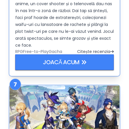
anime, un cover shooter și o telenovelă dau nas
în nas într-o zonă de război. Dai tap să țintești,
faci praf hoarde de extratereștri, colecționezi
waifu-uri cu lansatoare de rachete și plângi la
plot twist-uri pe care nu le-ai văzut venind. Jocul
arată spectaculos, se simte grozav și știe exact
ce face.
RPG
Free-to-Play
Gacha
Citește recenzia
JOACĂ ACUM
7