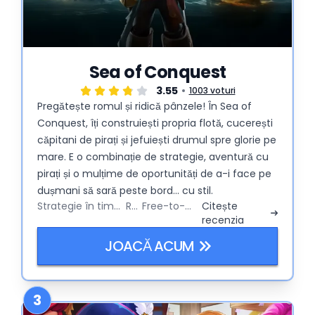
Sea of Conquest
3.55
1003 voturi
Pregătește romul și ridică pânzele! În Sea of
Conquest, îți construiești propria flotă, cucerești
căpitani de pirați și jefuiești drumul spre glorie pe
mare. E o combinație de strategie, aventură cu
pirați și o mulțime de oportunități de a-i face pe
dușmani să sară peste bord... cu stil.
Strategie în timp real
RPG
Free-to-Play
Citește
recenzia
JOACĂ ACUM
3