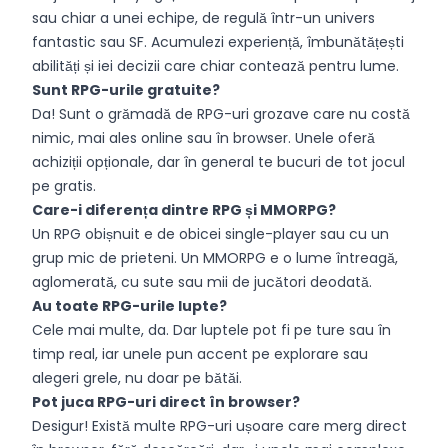
sau chiar a unei echipe, de regulă într-un univers
fantastic sau SF. Acumulezi experiență, îmbunătățești
abilități și iei decizii care chiar contează pentru lume.
Sunt RPG-urile gratuite?
Da! Sunt o grămadă de RPG-uri grozave care nu costă
nimic, mai ales online sau în browser. Unele oferă
achiziții opționale, dar în general te bucuri de tot jocul
pe gratis.
Care-i diferența dintre RPG și MMORPG?
Un RPG obișnuit e de obicei single-player sau cu un
grup mic de prieteni. Un MMORPG e o lume întreagă,
aglomerată, cu sute sau mii de jucători deodată.
Au toate RPG-urile lupte?
Cele mai multe, da. Dar luptele pot fi pe ture sau în
timp real, iar unele pun accent pe explorare sau
alegeri grele, nu doar pe bătăi.
Pot juca RPG-uri direct în browser?
Desigur! Există multe RPG-uri ușoare care merg direct