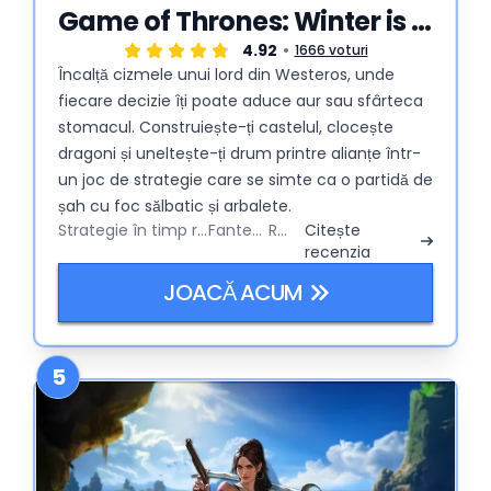
Game of Thrones: Winter is Coming
4.92
1666 voturi
Încalță cizmele unui lord din Westeros, unde
fiecare decizie îți poate aduce aur sau sfârteca
stomacul. Construiește-ți castelul, clocește
dragoni și uneltește-ți drum printre alianțe într-
un joc de strategie care se simte ca o partidă de
șah cu foc sălbatic și arbalete.
Strategie în timp real
Fantezie
RPG
Citește
recenzia
JOACĂ ACUM
5