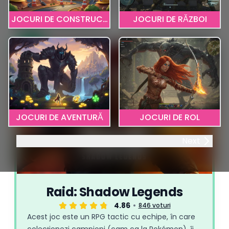
browser. Alege-ți clasa, pune mâna pe echipament și
JOCURI DE CONSTRUCȚIE
JOCURI DE RĂZBOI
pornește-ți aventura!
1
JOCURI DE AVENTURĂ
JOCURI DE ROL
Next
Raid: Shadow Legends
4.86
846 voturi
Acest joc este un RPG tactic cu echipe, în care
colecționezi campioni (cam ca la Pokémon), îi