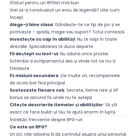
echipă țin acțiunea fresh și interesantă.
Sfaturi pentru un RPGist mai bun
Vrei să-ți construiești un erou de legendă? Uite cum
începi:
Alege-ți bine clasa
: Gândește-te ce tip de joc ți se
potrivește – spadă, magie sau suport? Totul contează
Investește cu cap în abilități
: Nu te risipi în toate
direcțiile. Specializarea te duce departe
Fii deștept cu loot-ul
: Nu aduna orice prostie.
Schimbă-ți echipamentul des și vinde tot ce nu-ți
folosește
Fă misiuni secundare
: De multe ori, recompensele
de acolo bat firul principal
Scotoceste fiecare colț
: Secrete, iteme rare și XP
bonus se ascund fix unde nu te aștepți
Citește descrierile itemelor și abilităților
: Să știi
exact ce face build-ul tău te ajută enorm în luptă
Întrebări frecvente despre RPG-uri
Ce este un RPG?
Un joc role-playing îți dă controlul asupra unui personaj