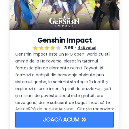
Genshin Impact
3.95
448 voturi
Genshin Impact este un RPG open-world cu stil
anime de la HoYoverse, plasat în tărâmul
fantastic plin de elemente numit Teyvat. Îți
formezi o echipă din personaje obținute prin
sistemul gacha, le schimbi strategic în luptă și
explorezi o lume imensă plină de puzzle-uri, șefi
și misiuni de poveste. Jocul este gratuit, are
ceva grind, dar e suficient de bogat încât să te
Anime
RPG de acțiune
Acțiune
Citește recenzia
țină prins în aventură ore întregi.
JOACĂ ACUM