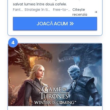
salvat lumea între două cafele.
Fantezie
Strategie în timp real
Free-to-Play
Citește
recenzia
JOACĂ ACUM
4