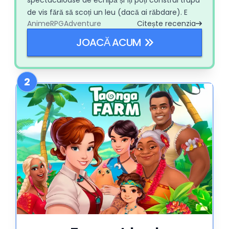
de vis fără să scoți un leu (dacă ai răbdare). E
Anime
RPG
Adventure
Citește recenzia
ciudat, amuzant și incredibil de strategic.
JOACĂ ACUM
2