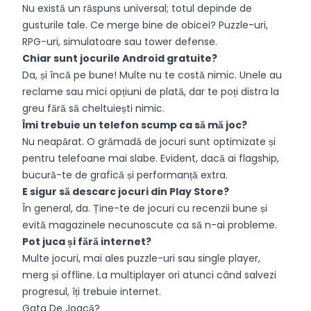
Nu există un răspuns universal; totul depinde de
gusturile tale. Ce merge bine de obicei? Puzzle-uri,
RPG-uri, simulatoare sau tower defense.
Chiar sunt jocurile Android gratuite?
Da, și încă pe bune! Multe nu te costă nimic. Unele au
reclame sau mici opțiuni de plată, dar te poți distra la
greu fără să cheltuiești nimic.
Îmi trebuie un telefon scump ca să mă joc?
Nu neapărat. O grămadă de jocuri sunt optimizate și
pentru telefoane mai slabe. Evident, dacă ai flagship,
bucură-te de grafică și performanță extra.
E sigur să descarc jocuri din Play Store?
În general, da. Ține-te de jocuri cu recenzii bune și
evită magazinele necunoscute ca să n-ai probleme.
Pot juca și fără internet?
Multe jocuri, mai ales puzzle-uri sau single player,
merg și offline. La multiplayer ori atunci când salvezi
progresul, îți trebuie internet.
Gata De Joacă?