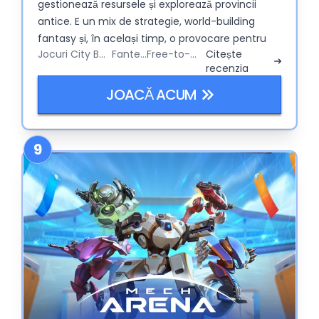
gestionează resursele și explorează provincii
antice. E un mix de strategie, world-building
fantasy și, în același timp, o provocare pentru
Jocuri City Builder
Fantezie
Free-to-Play
Citește
mințile agere pe termen lung.
recenzia
JOACĂ ACUM
9