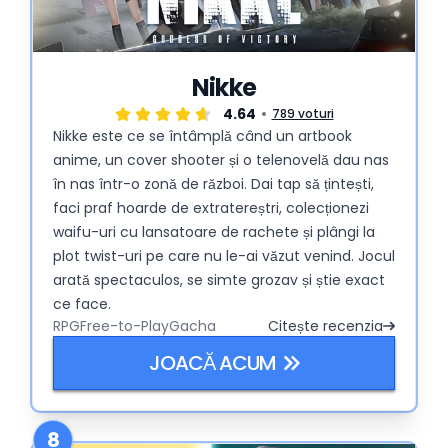
Nikke
4.64
789 voturi
Nikke este ce se întâmplă când un artbook
anime, un cover shooter și o telenovelă dau nas
în nas într-o zonă de război. Dai tap să țintești,
faci praf hoarde de extratereștri, colecționezi
waifu-uri cu lansatoare de rachete și plângi la
plot twist-uri pe care nu le-ai văzut venind. Jocul
arată spectaculos, se simte grozav și știe exact
ce face.
RPG
Free-to-Play
Gacha
Citește recenzia
JOACĂ ACUM
8