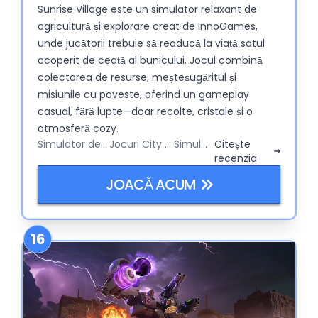
Sunrise Village este un simulator relaxant de
agricultură și explorare creat de InnoGames,
unde jucătorii trebuie să readucă la viață satul
acoperit de ceață al bunicului. Jocul combină
colectarea de resurse, meșteșugăritul și
misiunile cu poveste, oferind un gameplay
casual, fără lupte—doar recolte, cristale și o
atmosferă cozy.
Simulator de Fermă
Jocuri City Builder
Simulator
Citește
recenzia
JOACĂ ACUM
16