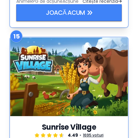
Anime
RPG de acțiune
Acțiune
Citește recenzia
țină prins în aventură ore întregi.
JOACĂ ACUM
15
Sunrise Village
4.49
1695 voturi