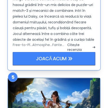
haosul grădinii într-un mix delicios de puzzle-uri
match-3 și mecanici de combinare. Intri în
pielea lui Daisy, ce încearcă să readucă la viață
domeniul mătușului, recondiționând fiecare
căsuță pentru păsări, tufiș și bobiță descoperită.
Jocul alternează între a combina câte trei
obiecte de același fel în grădină și a curăța table
Free-to-Play
Atmospheric
Fantezie
Citește
de tip match-3 pentru a aduna recompense.
recenzia
Adaugă topiarii magici, evenimente trăsnite și
secrete ascunse sub fântânile acoperite de
JOACĂ ACUM
mușchi și obții un joc chill, dar teribil de captivant
pentru mobil. E jumătate puzzle, jumătate
simulator de grădină, 100% dependență cu ritm
5
lent.