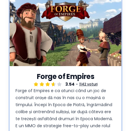
Forge of Empires
3.54
1142 voturi
Forge of Empires e ca atunci când un joc de
construit orașe dă nas în nas cu o mașină a
timpului. Începi în Epoca de Piatră, îngrămădind
colibe și antrenând sulițași, iar după câteva ere
te trezești asfaltând drumuri în Epoca Modernă.
E un MMO de strategie free-to-play unde rolul