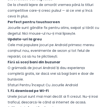
De la chestii lejere de omorât vremea până la titluri
competitive care-ți cresc pulsul — ai ce vrei și încă
ceva în plus.
Perfect pentru touchscreen
Jocurile sunt gândite fix pentru atins, swipat și târât cu
degetul. Nici mouse-ul nu-ți mai lipsește.
Update-uri la greu
Cele mai populare jocuri pe Android primesc mereu
conținut nou, evenimente de sezon și tot felul de
reparări, ca să nu te plictisești.
Fără să scoți bani din buzunar
O grămadă de jocuri Android îți dau experiența
completă gratis, iar dacă vrei să bagi bani e doar de
bunăvoie.
Sfaturi Pentru Început Cu Jocurile Android
1. Fă download pe Wi-Fi
Unele jocuri sunt mai mari decât ai fi crezut. Nu-ți irosi
traficul, descarcă-le când ai internet de acasă.