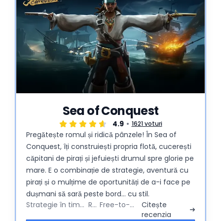
Sea of Conquest
4.9
1621 voturi
Pregătește romul și ridică pânzele! În Sea of
Conquest, îți construiești propria flotă, cucerești
căpitani de pirați și jefuiești drumul spre glorie pe
mare. E o combinație de strategie, aventură cu
pirați și o mulțime de oportunități de a-i face pe
dușmani să sară peste bord... cu stil.
Strategie în timp real
RPG
Free-to-Play
Citește
recenzia