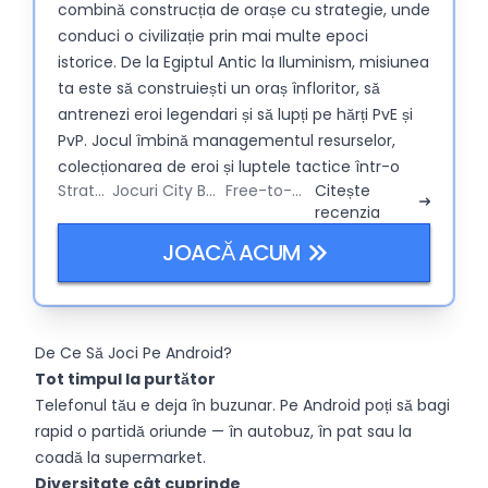
combină construcția de orașe cu strategie, unde
conduci o civilizație prin mai multe epoci
istorice. De la Egiptul Antic la Iluminism, misiunea
ta este să construiești un oraș înfloritor, să
antrenezi eroi legendari și să lupți pe hărți PvE și
PvP. Jocul îmbină managementul resurselor,
colecționarea de eroi și luptele tactice într-o
Strategy
Jocuri City Builder
Free-to-Play
Citește
experiență compactă, accesibilă atât în browser,
recenzia
cât și pe mobil. Chiar dacă arată bine și e plin de
farmec istoric, te cam obligă la grind pe termen
JOACĂ ACUM
lung și, din când în când, îți amintește subtil de
portofel.
De Ce Să Joci Pe Android?
Tot timpul la purtător
Telefonul tău e deja în buzunar. Pe Android poți să bagi
rapid o partidă oriunde — în autobuz, în pat sau la
coadă la supermarket.
Diversitate cât cuprinde