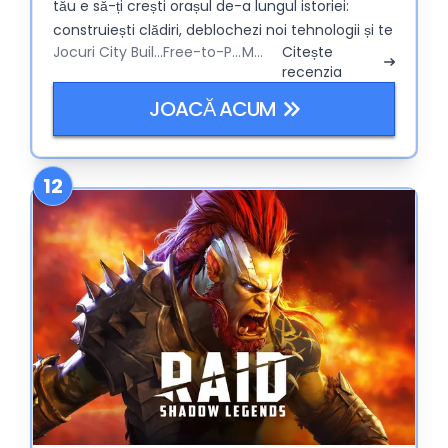
tău e să-ți crești orașul de-a lungul istoriei:
construiești clădiri, deblochezi noi tehnologii și te
Jocuri City Builder
Free-to-Play
MMO
Citește
bați pe o hartă hexagonală. Bucle de gameplay?
recenzia
Simplu ca bună ziua: construiești, aduni,
cucerești, și o iei de la capăt – doar că de
JOACĂ ACUM
fiecare dată cu pălării mai șic.
12