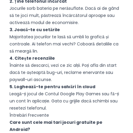
2. Ține telefonul încărcat
Jocurile sorb bateria pe nerăsuflate. Dacă ai de gând
să te joci mult, păstrează încărcătorul aproape sau
activează modul de economisire.
3. Joacă-te cu setările
Majoritatea jocurilor te lasă să umbli la grafică și
controale. Ai telefon mai vechi? Coboară detaliile ca
să meargă lin.
4. Citește recenziile
Înainte să descarci, vezi ce zic alții. Poți afla din start
dacă te așteaptă bug-uri, reclame enervante sau
paywall-uri ascunse.
5. Loghează-te pentru salvări în cloud
Leagă-ți jocul de Contul Google Play Games sau fă-ți
un cont în aplicație. Gata cu grijile dacă schimbi sau
resetezi telefonul.
Întrebări Frecvente
Care sunt cele mai tari jocuri gratuite pe
Android?