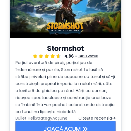
Stormshot
4.86
1460 voturi
Parțial aventură de pirați, parțial joc de
îndemânare și puzzle, Stormshot te lasă să
străbați niveluri pline de capcane cu tunul și să-ți
construiești propriul imperiu la malul mării, câte
o lovitură de ghiulea pe rând. Hărți cu comori,
ricoșee spectaculoase și construcția unei baze
se îmbină într-un pachet colorat unde distracția
cu tunul nu lipsește niciodată.
Bullet Hell
Strategy
Acțiune
Citește recenzia
JOACĂ ACUM