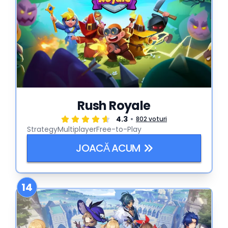
Rush Royale
4.3
802 voturi
Strategy
Multiplayer
Free-to-Play
JOACĂ ACUM
14