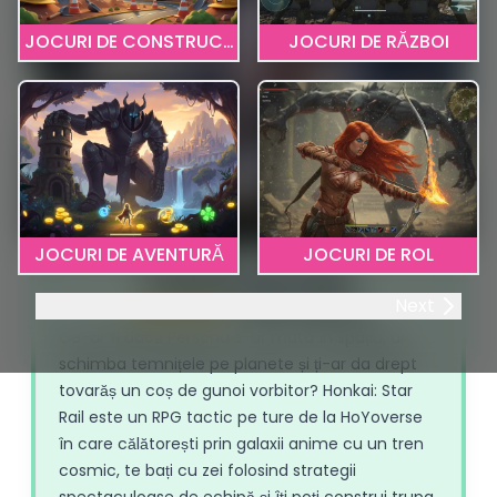
JOCURI DE CONSTRUCȚIE
JOCURI DE RĂZBOI
JOCURI DE AVENTURĂ
JOCURI DE ROL
Honkai Star Rail
Next
4.65
1825 voturi
Ce-ar fi dacă Persona s-ar muta în spațiu, ar
schimba temnițele pe planete și ți-ar da drept
tovarăș un coș de gunoi vorbitor? Honkai: Star
Rail este un RPG tactic pe ture de la HoYoverse
în care călătorești prin galaxii anime cu un tren
cosmic, te bați cu zei folosind strategii
spectaculoase de echipă și îți poți construi trupa