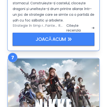
stomacul. Construiește-ți castelul, clocește
dragoni și uneltește-ți drum printre alianțe într-
un joc de strategie care se simte ca o partidă de
șah cu foc sălbatic și arbalete.
Strategie în timp real
Fantezie
RPG
Citește
recenzia
JOACĂ ACUM
7