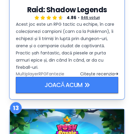
Raid: Shadow Legends
4.86
846 voturi
Acest joc este un RPG tactic cu echipe, în care
colecționezi campioni (cam ca la Pokémon), îi
echipezi și îi trimiți în luptă prin dungeon-uri,
arene și o campanie ciudat de captivantă.
Practic șah fantastic, dacă piesele ar purta
armuri epice și, din când în când, ar da cu
fireball-uri.
Multiplayer
RPG
Fantezie
Citește recenzia
JOACĂ ACUM
13