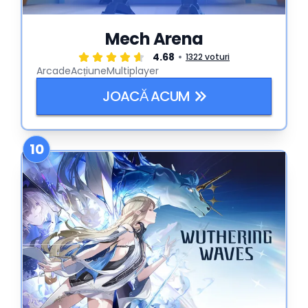
Mech Arena
4.68
1322 voturi
Arcade
Acțiune
Multiplayer
JOACĂ ACUM
10