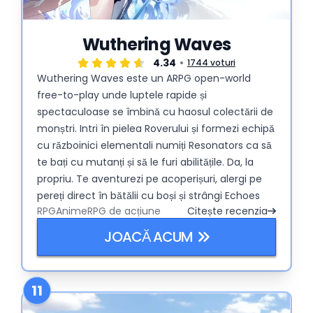
Wuthering Waves
4.34
1744 voturi
Wuthering Waves este un ARPG open-world
free-to-play unde luptele rapide și
spectaculoase se îmbină cu haosul colectării de
monștri. Intri în pielea Roverului și formezi echipă
cu războinici elementali numiți Resonators ca să
te bați cu mutanți și să le furi abilitățile. Da, la
propriu. Te aventurezi pe acoperișuri, alergi pe
pereți direct în bătălii cu boși și strângi Echoes
RPG
Anime
RPG de acțiune
Citește recenzia
(abilități de creaturi pe care le poți echipa) ca să
îți construiești combo-uri nebune. Gândește-te
JOACĂ ACUM
la Genshin, dar cu mai multe mișcări și cu mai
puțină bătaie de cap pe stamina. Actualizări
frecvente, gacha pulls și theorycrafting de
11
echipă țin acțiunea fresh și interesantă.