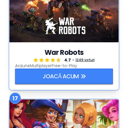
War Robots
4.7
1249 voturi
Acțiune
Multiplayer
Free-to-Play
JOACĂ ACUM
17