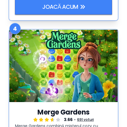
JOACĂ ACUM
4
Merge Gardens
3.66
691 voturi
Merge Gardens combină misterul cozy cu