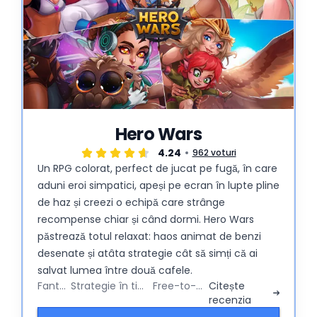
Hero Wars
4.24
962 voturi
Un RPG colorat, perfect de jucat pe fugă, în care
aduni eroi simpatici, apeși pe ecran în lupte pline
de haz și creezi o echipă care strânge
recompense chiar și când dormi. Hero Wars
păstrează totul relaxat: haos animat de benzi
desenate și atâta strategie cât să simți că ai
salvat lumea între două cafele.
Fantezie
Strategie în timp real
Free-to-Play
Citește
recenzia