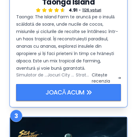
Taonga Island
4.91
1126 voturi
Taonga: The Island Farm te aruncă pe o insulă
scăldată de soare, unde nucile de cocos,
misiunile și ciclurile de recolte se întâlnesc într-
un haos tropical. Îți reconstruiești paradisul,
ananas cu ananas, explorezi insulele din
apropiere și îți faci prieteni în timp ce hrănești
alpaca. Este un mix tropical de farming,
aventură și voie bună garantată.
Simulator de Fermă
Jocuri City Builder
Strategy
Citește
recenzia
JOACĂ ACUM
3