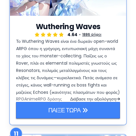
Wuthering Waves
4.64
1886 ψήφοι
Το Wuthering Waves είναι ένα δωρεάν open-world
ARPG όπου η γρήγορη, εντυπωσιακή μάχη συναντά
το χάος του monster-collecting. Παίζεις ως ο
Rover, πλάι σε elemental πολεμιστές γνωστούς ως
Resonators, πολεμάς μεταλλαγμένους και τους
κλέβεις τις δυνάμεις—κυριολεκτικά. Πετάς ανάμεσα σε
στέγες, κάνεις wall-running σε boss fights και
μαζεύεις Echoes (ικανότητες πλασμάτων που φοράς)
RPG
Anime
RPG δράσης
Διάβασε την αξιολόγηση
για τρελούς συνδυασμούς. Είναι σαν το Genshin με
μεγαλύτερο moveset και λιγότερη γκρίνια για
ΠΑΊΞΕ ΤΏΡΑ
stamina. Τα συχνά updates, οι gacha pulls και το
team theorycrafting κρατούν το farming ζωντανό
και ενδιαφέρον.
11