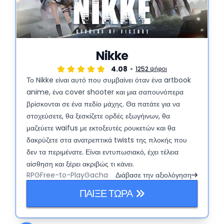
Nikke
4.08
1252 ψήφοι
Το Nikke είναι αυτό που συμβαίνει όταν ένα artbook
anime, ένα cover shooter και μια σαπουνόπερα
βρίσκονται σε ένα πεδίο μάχης. Θα πατάτε για να
στοχεύσετε, θα ξεσκίζετε ορδές εξωγήινων, θα
μαζεύετε waifus με εκτοξευτές ρουκετών και θα
δακρύζετε στα ανατρεπτικά twists της πλοκής που
δεν τα περιμένατε. Είναι εντυπωσιακό, έχει τέλεια
αίσθηση και ξέρει ακριβώς τι κάνει.
RPG
Free-to-Play
Gacha
Διάβασε την αξιολόγηση
ΠΑΊΞΕ ΤΏΡΑ