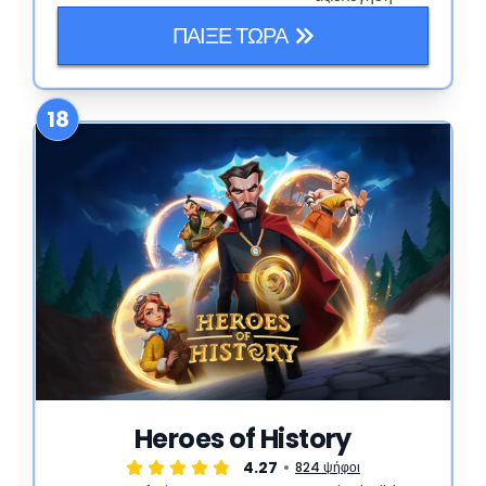
ΠΑΊΞΕ ΤΏΡΑ
18
Heroes of History
4.27
824 ψήφοι