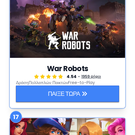
War Robots
4.54
1959 ψήφοι
Δράση
Πολλαπλών Παικτών
Free-to-Play
ΠΑΊΞΕ ΤΏΡΑ
17