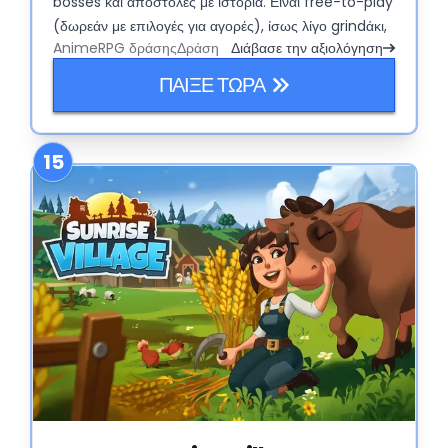
bosses και αποστολές με ιστορία. Είναι free-to-play
(δωρεάν με επιλογές για αγορές), ίσως λίγο grindάκι,
Anime
RPG δράσης
Δράση
Διάβασε την αξιολόγηση
αλλά έχει τόσο πολύ περιεχόμενο που θα σε κρατήσει
απασχολημένο για ώρες.
ΠΑΊΞΕ ΤΏΡΑ
15