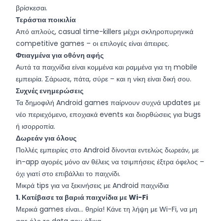
βρίσκεσαι.
Τεράστια ποικιλία
Από απλούς, casual time-killers μέχρι σκληροπυρηνικά
competitive games – οι επιλογές είναι άπειρες.
Φτιαγμένα για οθόνη αφής
Αυτά τα παιχνίδια είναι κομμένα και ραμμένα για τη mobile
εμπειρία. Σάρωσε, πάτα, σύρε – και η νίκη είναι δική σου.
Συχνές ενημερώσεις
Τα δημοφιλή Android games παίρνουν συχνά updates με
νέο περιεχόμενο, εποχιακά events και διορθώσεις για bugs
ή ισορροπία.
Δωρεάν για όλους
Πολλές εμπειρίες στο Android δίνονται εντελώς δωρεάν, με
in-app αγορές μόνο αν θέλεις να τσιμπήσεις έξτρα όφελος –
όχι γιατί στο επιβάλλει το παιχνίδι.
Μικρά tips για να ξεκινήσεις με Android παιχνίδια
1. Κατέβασε τα βαριά παιχνίδια με Wi-Fi
Μερικά games είναι... θηρία! Κάνε τη λήψη με Wi-Fi, να μη