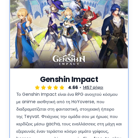
Genshin Impact
4.66
1457 ψήφοι
Το Genshin Impact είναι ένα RPG ανοιχτού κόσμου
με anime αισθητική από τη HoYoverse, που
διαδραματίζεται στη φανταστική, στοιχειακή ήπειρο
της Teyvat. Φτιάχνεις την ομάδα σου με ήρωες που
κερδίζεις μέσω gacha, τους εναλλάσσεις στη μάχη και
εξερευνάς έναν τεράστιο κόσμο γεμάτο γρίφους,