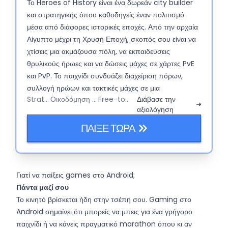
Το Heroes of History είναι ένα δωρεάν city builder
και στρατηγικής όπου καθοδηγείς έναν πολιτισμό
μέσα από διάφορες ιστορικές εποχές. Από την αρχαία
Αίγυπτο μέχρι τη Χρυσή Εποχή, σκοπός σου είναι να
χτίσεις μια ακμάζουσα πόλη, να εκπαιδεύσεις
θρυλικούς ήρωες και να δώσεις μάχες σε χάρτες PvE
και PvP. Το παιχνίδι συνδυάζει διαχείριση πόρων,
συλλογή ηρώων και τακτικές μάχες σε μια
Strategy
Οικοδόμηση Πόλης
Free-to-Play
Διάβασε την
απολαυστική εμπειρία που παίζει είτε σε browser είτε
αξιολόγηση
στο κινητό σου. Αν και το στυλ του σε κερδίζει με την
ιστορική γοητεία και τα όμορφα γραφικά, θέλει
ΠΑΊΞΕ ΤΏΡΑ
υπομονή—και που και που, σου κλείνει το μάτι για ένα
έξτρα ξόδεμα.
Γιατί να παίξεις games στο Android;
Πάντα μαζί σου
Το κινητό βρίσκεται ήδη στην τσέπη σου. Gaming στο
Android σημαίνει ότι μπορείς να μπεις για ένα γρήγορο
παιχνίδι ή να κάνεις πραγματικό marathon όπου κι αν