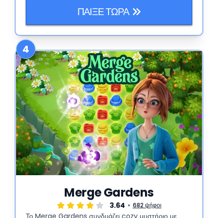
ΠΑΊΞΕ ΤΏΡΑ
4
Merge Gardens
3.64
682 ψήφοι
Το Merge Gardens συνδυάζει cozy μυστήριο με