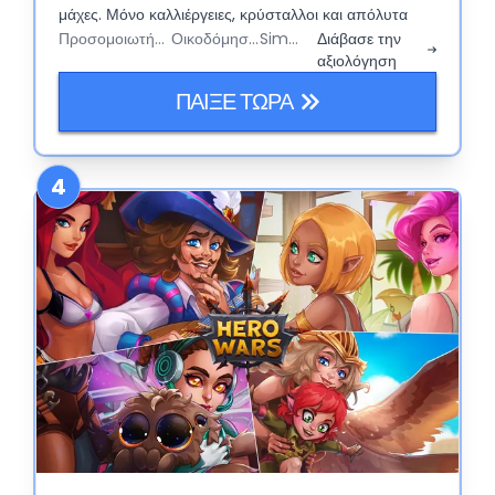
μάχες. Μόνο καλλιέργειες, κρύσταλλοι και απόλυτα
Προσομοιωτής Γεωργίας
Οικοδόμηση Πόλης
Simulator
Διάβασε την
chill ατμόσφαιρα.
αξιολόγηση
ΠΑΊΞΕ ΤΏΡΑ
4