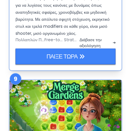
για να λυγίσεις τους κανόνες με δυνάμεις όπως
αναπηδητικές σφαίρες, χρονοβόμβες και μηδενική
βαρύτητα. Με απόλυτα σφιχτή στόχευση, εκρηκτικό
στυλ και τρελά modifiers σε κάθε γύρο, είναι μισό
shooter, μισό οργανωμένο χάος.
Πολλαπλών Παικτών
Free-to-Play
Strategy
Διάβασε την
αξιολόγηση
ΠΑΊΞΕ ΤΏΡΑ
9