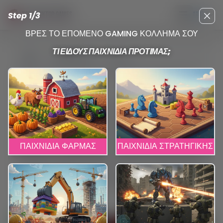
Step 1/3
TOP DESKTOP GAMES
Άνοιγμα κύριο
Clos
ΒΡΕΣ ΤΟ ΕΠΌΜΕΝΟ GAMING ΚΌΛΛΗΜΆ ΣΟΥ
ΤΙ ΕΊΔΟΥΣ ΠΑΙΧΝΊΔΙΑ ΠΡΟΤΙΜΆΣ;
Platforms
Macos
Καλύτερα Δωρεάν Παιχνίδια για macOS σε MacBook και
iMac
Τα Mac έχουν γίνει γνωστά για το στιλ τους, τη
δημιουργικότητα και την παραγωγικότητα, αλλά ξέρεις τι;
Κρύβουν μια εντυπωσιακή συλλογή από δωρεάν παιχνίδια
που δεν έχουν να ζηλέψουν τίποτα! Από MacBook Air και
ΠΑΙΧΝΊΔΙΑ ΦΆΡΜΑΣ
ΠΑΙΧΝΊΔΙΑ ΣΤΡΑΤΗΓΙΚΉΣ
MacBook Pro μέχρι iMac, το macOS φιλοξενεί ποιοτικά
παιχνίδια που παίζουν άψογα και εντελώς… τζάμπα. Θα βρεις
από turn-based στρατηγικές μέχρι καταιγιστική δράση και
προσομοιώσεις – οι επιλογές για Macάδες ποτέ δεν ήταν
περισσότερες.
1