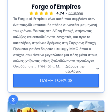
Forge of Empires
4.74
661 ψήφοι
Το Forge of Empires είναι αυτό που συμβαίνει όταν
ένα παιχνίδι κατασκευής πόλης συναντάει μια μηχανή
του χρόνου. Ξεκινάς στη Λίθινη Εποχή, στήνοντας
καλύβες και εκπαιδεύοντας λογχιστές, και πριν το
καταλάβεις, στρώνεις δρόμους στη Σύγχρονη Εποχή.
Πρόκειται για ένα δωρεάν strategy MMO όπου ο
στόχος σου είναι να μεγαλώσεις μια πόλη μέσα στους
αιώνες, χτίζοντας κτίρια, ξεκλειδώνοντας τεχνολογίες
Οικοδόμηση Πόλης
Free-to-Play
MMO
Διάβασε την
και πολεμώντας σε εξάγωνο ταμπλό. Ο βασικός
αξιολόγηση
κύκλος είναι απλός: φτιάξε πράγματα, μάζεψε
πράγματα, κατάκτησε πράγματα — και ξανά απ’ την
ΠΑΊΞΕ ΤΏΡΑ
αρχή, απλά με πιο εντυπωσιακά καπέλα.
3