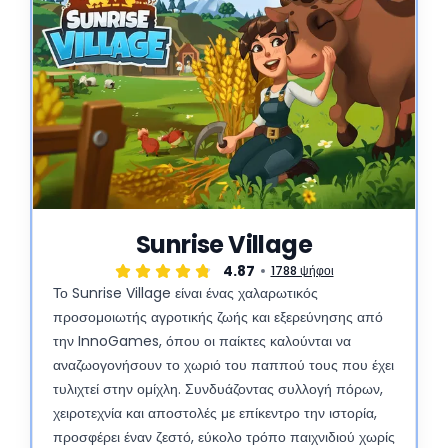
Sunrise Village
4.87
1788 ψήφοι
Το Sunrise Village είναι ένας χαλαρωτικός
προσομοιωτής αγροτικής ζωής και εξερεύνησης από
την InnoGames, όπου οι παίκτες καλούνται να
αναζωογονήσουν το χωριό του παππού τους που έχει
τυλιχτεί στην ομίχλη. Συνδυάζοντας συλλογή πόρων,
χειροτεχνία και αποστολές με επίκεντρο την ιστορία,
προσφέρει έναν ζεστό, εύκολο τρόπο παιχνιδιού χωρίς