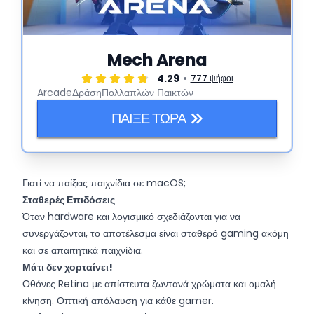
Mech Arena
4.29
777 ψήφοι
Arcade
Δράση
Πολλαπλών Παικτών
ΠΑΊΞΕ ΤΏΡΑ
Γιατί να παίξεις παιχνίδια σε macOS;
Σταθερές Επιδόσεις
Όταν hardware και λογισμικό σχεδιάζονται για να
συνεργάζονται, το αποτέλεσμα είναι σταθερό gaming ακόμη
και σε απαιτητικά παιχνίδια.
Μάτι δεν χορταίνει!
Οθόνες Retina με απίστευτα ζωντανά χρώματα και ομαλή
κίνηση. Οπτική απόλαυση για κάθε gamer.