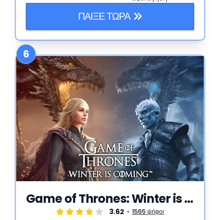
ΠΑΊΞΕ ΤΏΡΑ
6
Game of Thrones: Winter is Coming
3.62
1565 ψήφοι