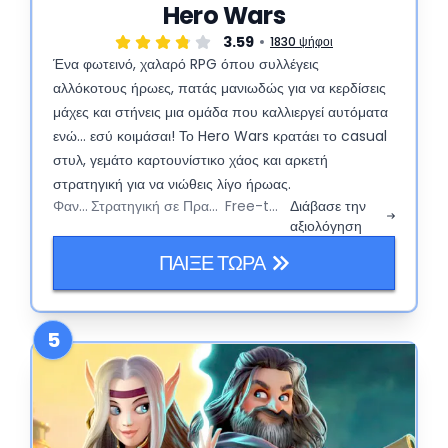
Hero Wars
3.59
1830 ψήφοι
Ένα φωτεινό, χαλαρό RPG όπου συλλέγεις
αλλόκοτους ήρωες, πατάς μανιωδώς για να κερδίσεις
μάχες και στήνεις μια ομάδα που καλλιεργεί αυτόματα
ενώ… εσύ κοιμάσαι! Το Hero Wars κρατάει το casual
στυλ, γεμάτο καρτουνίστικο χάος και αρκετή
στρατηγική για να νιώθεις λίγο ήρωας.
Φαντασία
Στρατηγική σε Πραγματικό Χρόνο
Free-to-Play
Διάβασε την
αξιολόγηση
ΠΑΊΞΕ ΤΏΡΑ
5