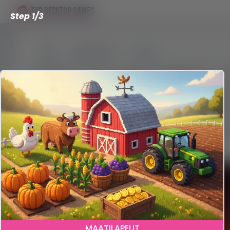
TOP DESKTOP GAMES
Step 1/3
Platforms
Macos
Parhaat ilmaiset macOS-pelit MacBook- ja 
Macit tunnetaan ehkä tyylikkäästä ulkoasu
suotta aliarvioi omppukoneiden pelivalikoi
paljon ilmaisia, laadukkaita pelejä. Löytyy 
Macilla on tänään enemmän vaihtoehtoja 
1
MAATILAPELIT