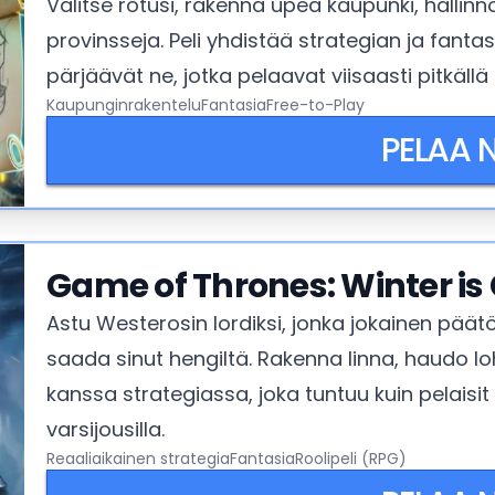
Valitse rotusi, rakenna upea kaupunki, hallinno
provinsseja. Peli yhdistää strategian ja fan
pärjäävät ne, jotka pelaavat viisaasti pitkällä
Kaupunginrakentelu
Fantasia
Free-to-Play
PELAA 
Game of Thrones: Winter i
Astu Westerosin lordiksi, jonka jokainen päätö
saada sinut hengiltä. Rakenna linna, haudo loh
kanssa strategiassa, joka tuntuu kuin pelaisit s
varsijousilla.
Reaaliaikainen strategia
Fantasia
Roolipeli (RPG)