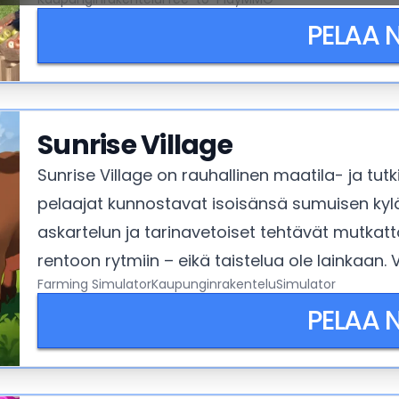
komeammilla hatuilla.
PELAA 
Sunrise Village
Sunrise Village on rauhallinen maatila- ja tu
pelaajat kunnostavat isoisänsä sumuisen kylän
askartelun ja tarinavetoiset tehtävät mutka
rentoon rytmiin – eikä taistelua ole lainkaan. Vain
Farming Simulator
Kaupunginrakentelu
Simulator
PELAA 