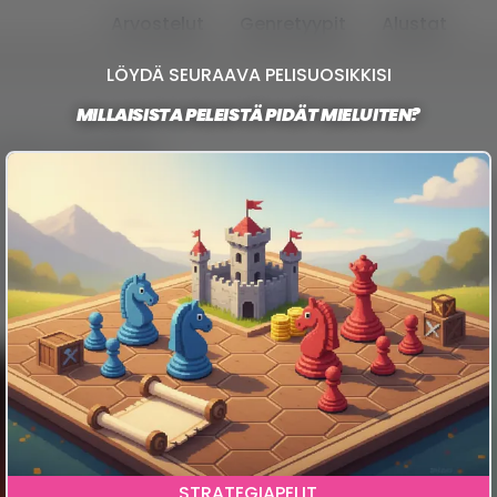
Arvostelut
Genretyypit
Alustat
LÖYDÄ SEURAAVA PELISUOSIKKISI
MILLAISISTA PELEISTÄ PIDÄT MIELUITEN?
iMac-käyttäjille
staan, luovuuteen kannustavista sovelluksista ja 
maa! Oli koneesi sitten MacBook Air, MacBook Pro 
kaikkea vuoropohjaisista strategiapeleistä reaaliaika
kuin koskaan aiemmin.
Raid: Shadow Legends
Tämä peli on tyylikäs, porukkapohjainen RPG, 
Pokémoneja, varustat heidät ja lähetät taistelu
STRATEGIAPELIT