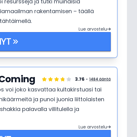
i resursseja ja tutki muinaisia
tasiamaailman rakentamisen – täällä
 tähtäimellä.
Lue arvostelu
NYT
s Coming
3.76
1484 ääntä
s voi joko kasvattaa kultakirstuasi tai
ikäärmeitä ja punoi juonia liittolaisten
hakkia palavalla villitulella ja
Lue arvostelu