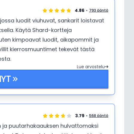
4.86
793 ääntä
ossa luodit viuhuvat, sankarit loistavat
oksella. Käytä Shard-kortteja
kuten kimpoavat luodit, aikapommit ja
 villit kierrosmuuntimet tekevät tästä
osta.
Lue arvostelu
NYT
3.79
568 ääntä
n ja puutarhakaauksen hulvattomaksi