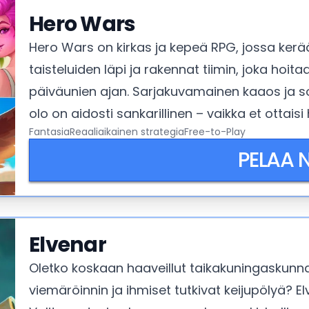
Hero Wars
Hero Wars on kirkas ja kepeä RPG, jossa kerää
taisteluiden läpi ja rakennat tiimin, joka hoi
päiväunien ajan. Sarjakuvamainen kaaos ja so
olo on aidosti sankarillinen – vaikka et ottais
Fantasia
Reaaliaikainen strategia
Free-to-Play
PELAA 
Elvenar
Oletko koskaan haaveillut taikakuningaskunnan
viemäröinnin ja ihmiset tutkivat keijupölyä? E