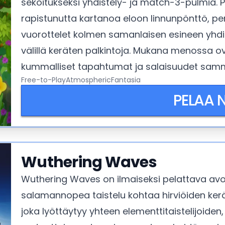
sekoitukseksi yhdistely- ja match-3-pulmia. 
rapistunutta kartanoa eloon linnunpönttö, pen
vuorottelet kolmen samanlaisen esineen yhd
välillä keräten palkintoja. Mukana menossa o
kummalliset tapahtumat ja salaisuudet samma
Free-to-Play
Atmospheric
Fantasia
Tämä on rento mutta koukuttavan hidas mobii
PELAA 
puutarhasimulaattoria, ja ennen kaikkea todell
Wuthering Waves
Wuthering Waves on ilmaiseksi pelattava avo
salamannopea taistelu kohtaa hirviöiden keräi
joka lyöttäytyy yhteen elementtitaistelijoiden,