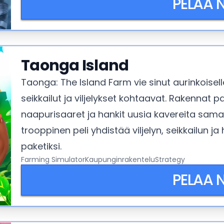
PELAA 
Taonga Island
Taonga: The Island Farm vie sinut aurinkoisel
seikkailut ja viljelykset kohtaavat. Rakennat par
naapurisaaret ja hankit uusia kavereita sama
trooppinen peli yhdistää viljelyn, seikkailun j
paketiksi.
Farming Simulator
Kaupunginrakentelu
Strategy
PELAA 