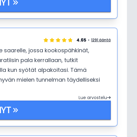
NYT
4.65
1291 ääntä
le saarelle, jossa kookospähkinät,
atiisin pala kerrallaan, tutkit
lla kun syötät alpakoitasi. Tämä
a hyvän mielen tunnelman täydelliseksi
Lue arvostelu
NYT