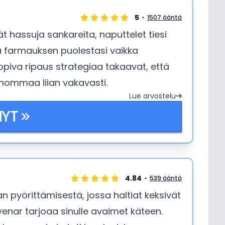
5
1507 ääntä
t hassuja sankareita, naputtelet tiesi
taa farmauksen puolestasi vaikka
piva ripaus strategiaa takaavat, että
i hommaa liian vakavasti.
Lue arvostelu
NYT
4.84
539 ääntä
 pyörittämisestä, jossa haltiat keksivät
lvenar tarjoaa sinulle avaimet käteen.