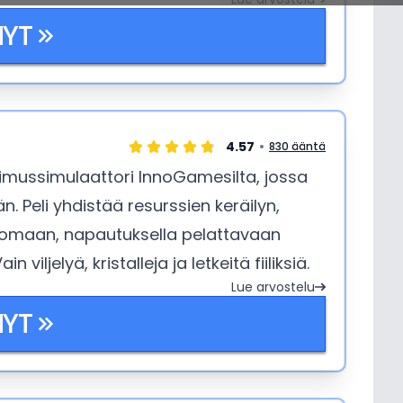
NYT
4.57
830 ääntä
tkimussimulaattori InnoGamesilta, jossa
. Peli yhdistää resurssien keräilyn,
ttomaan, napautuksella pelattavaan
 viljelyä, kristalleja ja letkeitä fiiliksiä.
Lue arvostelu
NYT