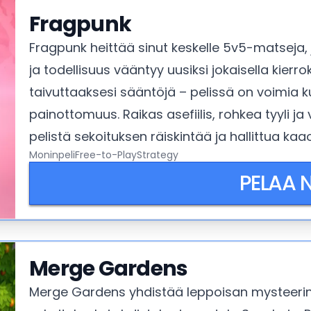
Fragpunk
Fragpunk heittää sinut keskelle 5v5-matseja, j
ja todellisuus vääntyy uusiksi jokaisella kierr
taivuttaaksesi sääntöjä – pelissä on voimia 
painottomuus. Raikas asefiilis, rohkea tyyli ja
pelistä sekoituksen räiskintää ja hallittua kaa
Moninpeli
Free-to-Play
Strategy
PELAA 
Merge Gardens
Merge Gardens yhdistää leppoisan mysteeri