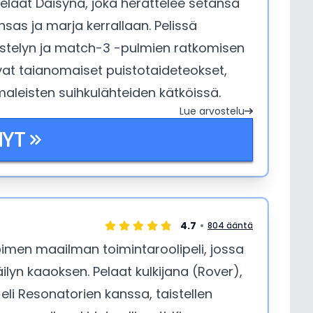
Pelaat Daisyna, joka herättelee setänsä
sas ja marja kerrallaan. Pelissä
istelyn ja match-3 -pulmien ratkomisen
vat taianomaiset puistotaideteokset,
leisten suihkulähteiden kätköissä.
Lue arvostelu
lipeli – osa pulmapeliä, osa
NYT
inen pitkäaikainen syötti.
4.7
804 ääntä
imen maailman toimintaroolipeli, jossa
lyn kaaoksen. Pelaat kulkijana (Rover),
 eli Resonatorien kanssa, taistellen