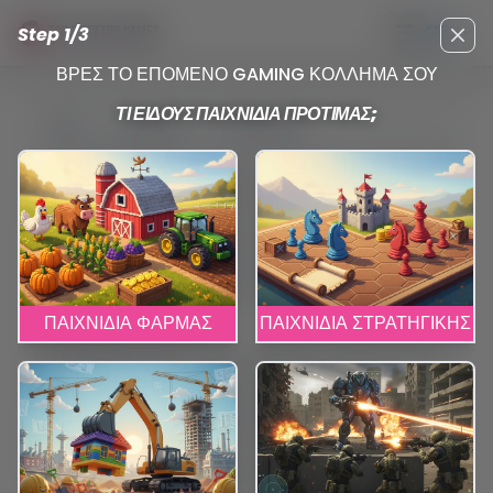
Step 1/3
TOP DESKTOP GAMES
Άνοιγμα κύριο
Clos
ΒΡΕΣ ΤΟ ΕΠΌΜΕΝΟ GAMING ΚΌΛΛΗΜΆ ΣΟΥ
ΤΙ ΕΊΔΟΥΣ ΠΑΙΧΝΊΔΙΑ ΠΡΟΤΙΜΆΣ;
Genres
Multiplayer
Τα multiplayer games είναι η τέχνη του να ανταγωνίζεσαι ή
να συνεργάζεσαι με πραγματικούς ανθρώπους. Είτε
μαζεύεσαι με την παρέα για να νικήσετε τον τελευταίο boss
είτε δοκιμάζεις τα αντανακλαστικά σου απέναντι σε
άγνωστους, αυτά τα παιχνίδια χαρίζουν απρόβλεπτες και
ξεσηκωτικές εμπειρίες που σε κάνουν να λες «ένα ακόμα
ΠΑΙΧΝΊΔΙΑ ΦΆΡΜΑΣ
ΠΑΙΧΝΊΔΙΑ ΣΤΡΑΤΗΓΙΚΉΣ
ματσάκι» ξανά και ξανά.
Από shooters μέχρι στρατηγική, γρίφους και party games,
τα multiplayer καλύπτουν ό,τι genre μπορείς να
φανταστείς. Κι όλα αυτά πολλές φορές εντελώς δωρεάν —
μπαίνεις, παίζεις online με άλλους, και αφήνεις το
λογαριασμό σου ήσυχο. Ό,τι στυλ κι αν έχεις, θα βρεις
σίγουρα έναν δωρεάν multiplayer τίτλο που σου ταιριάζει.