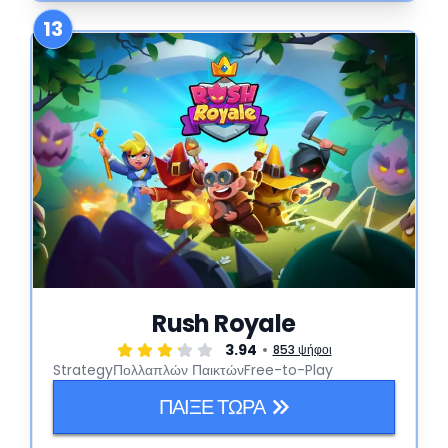
13
Rush Royale
3.94
853 ψήφοι
Strategy
Πολλαπλών Παικτών
Free-to-Play
ΠΑΊΞΕ ΤΏΡΑ