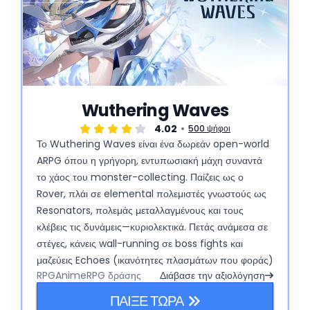
Wuthering Waves
4.02
500 ψήφοι
Το Wuthering Waves είναι ένα δωρεάν open-world
ARPG όπου η γρήγορη, εντυπωσιακή μάχη συναντά
το χάος του monster-collecting. Παίζεις ως ο
Rover, πλάι σε elemental πολεμιστές γνωστούς ως
Resonators, πολεμάς μεταλλαγμένους και τους
κλέβεις τις δυνάμεις—κυριολεκτικά. Πετάς ανάμεσα σε
στέγες, κάνεις wall-running σε boss fights και
μαζεύεις Echoes (ικανότητες πλασμάτων που φοράς)
RPG
Anime
RPG δράσης
Διάβασε την αξιολόγηση
για τρελούς συνδυασμούς. Είναι σαν το Genshin με
μεγαλύτερο moveset και λιγότερη γκρίνια για
ΠΑΊΞΕ ΤΏΡΑ
stamina. Τα συχνά updates, οι gacha pulls και το