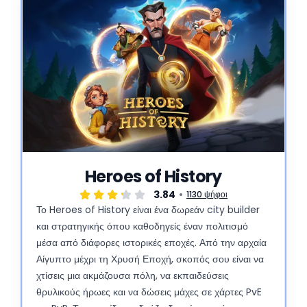
Heroes of History
3.84
1130 ψήφοι
Το Heroes of History είναι ένα δωρεάν city builder
και στρατηγικής όπου καθοδηγείς έναν πολιτισμό
μέσα από διάφορες ιστορικές εποχές. Από την αρχαία
Αίγυπτο μέχρι τη Χρυσή Εποχή, σκοπός σου είναι να
χτίσεις μια ακμάζουσα πόλη, να εκπαιδεύσεις
θρυλικούς ήρωες και να δώσεις μάχες σε χάρτες PvE