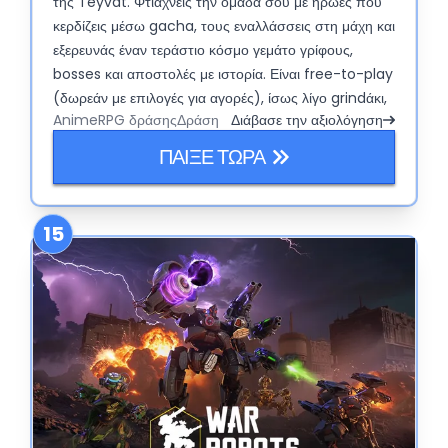
της Teyvat. Φτιάχνεις την ομάδα σου με ήρωες που
κερδίζεις μέσω gacha, τους εναλλάσσεις στη μάχη και
εξερευνάς έναν τεράστιο κόσμο γεμάτο γρίφους,
bosses και αποστολές με ιστορία. Είναι free-to-play
(δωρεάν με επιλογές για αγορές), ίσως λίγο grindάκι,
Anime
RPG δράσης
Δράση
Διάβασε την αξιολόγηση
αλλά έχει τόσο πολύ περιεχόμενο που θα σε κρατήσει
απασχολημένο για ώρες.
ΠΑΊΞΕ ΤΏΡΑ
15