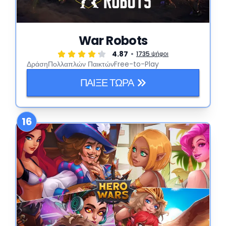
War Robots
4.87
1735 ψήφοι
Δράση
Πολλαπλών Παικτών
Free-to-Play
ΠΑΊΞΕ ΤΏΡΑ
16