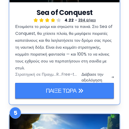
Sea of Conquest
4.22
394 ψήφοι
Ετοιμάστε το ρούμι και σηκώστε τα πανιά. Στο Sea of
Conquest, θα χτίσετε πλοία, θα μαγέψετε πειρατές
καπετάνιους και θα λεηλατήσετε τον δρόμο σας προς
τη ναυτική δόξα. Είναι ένα κομμάτι στρατηγικής,
κομμάτι πειρατική φαντασία — και 100% το να κάνεις
τους εχθρούς σου να περπατήσουν στη σανίδα με
στυλ.
Στρατηγική σε Πραγματικό Χρόνο
RPG
Free-to-Play
Διάβασε την
αξιολόγηση
ΠΑΊΞΕ ΤΏΡΑ
5