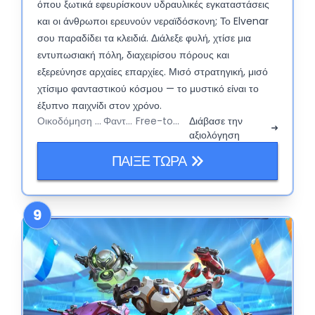
όπου ξωτικά εφευρίσκουν υδραυλικές εγκαταστάσεις
και οι άνθρωποι ερευνούν νεραϊδόσκονη; Το Elvenar
σου παραδίδει τα κλειδιά. Διάλεξε φυλή, χτίσε μια
εντυπωσιακή πόλη, διαχειρίσου πόρους και
εξερεύνησε αρχαίες επαρχίες. Μισό στρατηγική, μισό
χτίσιμο φανταστικού κόσμου — το μυστικό είναι το
έξυπνο παιχνίδι στον χρόνο.
Οικοδόμηση Πόλης
Φαντασία
Free-to-Play
Διάβασε την
αξιολόγηση
ΠΑΊΞΕ ΤΏΡΑ
9