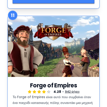
team theorycrafting κρατούν το farming ζωντανό
και ενδιαφέρον.
11
Forge of Empires
4.28
942 ψήφοι
Το Forge of Empires είναι αυτό που συμβαίνει όταν
ένα παιχνίδι κατασκευής πόλης συναντάει μια μηχανή