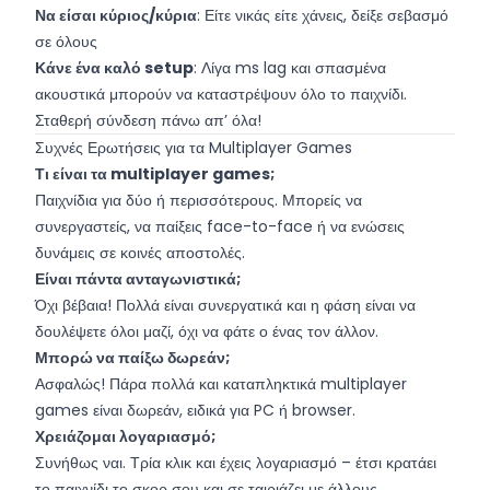
Να είσαι κύριος/κύρια
: Είτε νικάς είτε χάνεις, δείξε σεβασμό
σε όλους
Κάνε ένα καλό setup
: Λίγα ms lag και σπασμένα
ακουστικά μπορούν να καταστρέψουν όλο το παιχνίδι.
Σταθερή σύνδεση πάνω απ’ όλα!
Συχνές Ερωτήσεις για τα Multiplayer Games
Τι είναι τα multiplayer games;
Παιχνίδια για δύο ή περισσότερους. Μπορείς να
συνεργαστείς, να παίξεις face-to-face ή να ενώσεις
δυνάμεις σε κοινές αποστολές.
Είναι πάντα ανταγωνιστικά;
Όχι βέβαια! Πολλά είναι συνεργατικά και η φάση είναι να
δουλέψετε όλοι μαζί, όχι να φάτε ο ένας τον άλλον.
Μπορώ να παίξω δωρεάν;
Ασφαλώς! Πάρα πολλά και καταπληκτικά multiplayer
games είναι δωρεάν, ειδικά για PC ή browser.
Χρειάζομαι λογαριασμό;
Συνήθως ναι. Τρία κλικ και έχεις λογαριασμό – έτσι κρατάει
το παιχνίδι το σκορ σου και σε ταιριάζει με άλλους.