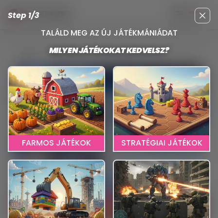
Step 1/3
TOP DESKTOP GAMES
Főmenü meg
Clos
TALÁLD MEG AZ ÚJ JÁTÉKMÁNIÁDAT
MILYEN JÁTÉKOKAT KEDVELSZ?
Reviews
Wuthering Waves
FARMOS JÁTÉKOK
STRATÉGIAI JÁTÉKOK
KATTINTS IDE A JÁTÉKHOZ
WUTHERING WAVES