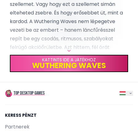
csapatépítés tartják izgalomban a grindot.
szellemet. Vagy hogy ezt a szellemet simán
PLATFORMOK
elteheted zsebre. És hogy erősebbet üt, mint a
Windows
MacOS
Android
iOS
kardod. A Wuthering Waves nem lépegetve
MŰFAJOK
vezeti be az embert – hanem láncfűrésszel
RPG
Anime
Akció-RPG
Free-to-Play
Adventure
Akció
repít be egy csodás, ritmusos, szabályokat
Felfedezős
Gacha
Strategy
Többjátékos
Fantázia
felrúgó akcióőrületbe. Azt hittem, fél órát
rászánok próbaként. Három órával később már
KATTINTS IDE A JÁTÉKHOZ
WUTHERING WAVES
felhőkarcolókról csúszkáltam le zipline-on,
miközben a bogaram fejjel előre rászállt egy
minibossra.
Elborult pillanat.
BOSSFIGHT? PADLÓT FOGTAM. MÉGIS
TOP DESKTOP GAMES
VIGYOROGTAM.
Meghaltam már játékokban.
Sokszor.
Volt, hogy
KERESS PÉNZT
hősi halál. Volt, hogy kínos. Na de most? Mint
egy fura táncelőadás. Félig a sziklafalon (
igen,
Partnerek
van falon futás, és abszurdul vicces
) figyelem,