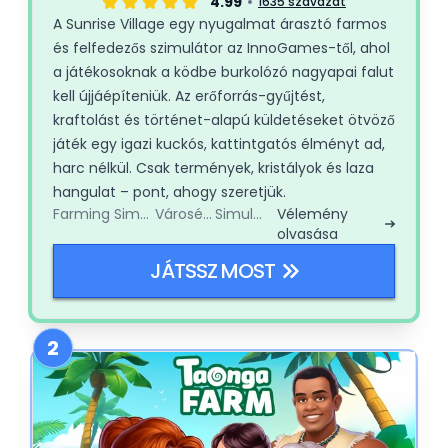
4.99
1635 szavazat
A Sunrise Village egy nyugalmat árasztó farmos
és felfedezős szimulátor az InnoGames-től, ahol
a játékosoknak a ködbe burkolózó nagyapai falut
kell újjáépíteniük. Az erőforrás-gyűjtést,
kraftolást és történet-alapú küldetéseket ötvöző
játék egy igazi kuckós, kattintgatós élményt ad,
harc nélkül. Csak termények, kristályok és laza
hangulat – pont, ahogy szeretjük.
Farming Simulator
Városépítő
Simulator
Vélemény
olvasása
JÁTSSZ MOST
2