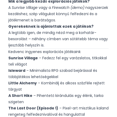
Mik a legjobb kezdő explorációs játékok?
A
Sunrise Village
vagy a
Firewatch (demo)
nagyszerűek
kezdéshez, szép világukat könnyű felfedezni és a
játékmenet is barátságos.
Gyerekeknek is ajánlottak ezek a játékok?
A legtöbb igen, de mindig nézd meg a korhatár-
besorolást – néhány címben van sötétebb téma vagy
ijesztőbb helyszín is.
Kedvenc ingyenes explorációs játékaink
Sunrise Village
– Fedezz fel egy varázslatos, titkokkal
teli világot
Isleward
– Minimalista RPG szabad bejárással és
többjátékos lehetőségekkel
Little Alchemy
– Kombinálj és alkoss százféle rejtett
tárgyat
A Short Hike
– Pihentető kirándulás egy élénk, tarka
szigeten
The Last Door (Episode 1)
– Pixel-art misztikus kaland
rengeteg felfedeznivalóval és hangulattal