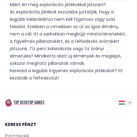
Miért éri meg explorációs játékokkal játszani?
Az explorációs játékok eszünkbe juttatják, hogy a
legjobb kalandokhoz nem kell főgonosz vagy száz
feladat. Ezekben a címekben az út az igazi élmény,
nem a cél. Itt a sarkokban megbújó minitörténetekért,
a figyelmes pillanatokért, és a felfedezés öröméért
játszunk. Tíz perc kalandozás vagy tíz órányi
elmerülés? Mindkettő alatt új élmények és meglepő,
sokszor megható pillanatok várnak.
Keresed a legjobb ingyenes explorációs játékokat? Itt
kezdődik a felfedezőút!
TOP DESKTOP GAMES
KERESS PÉNZT
Partnerek