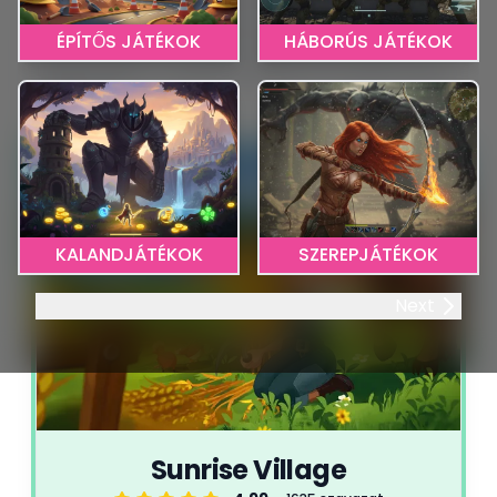
máshol viszont tényleg csak a digitális vándorlás
ÉPÍTŐS JÁTÉKOK
HÁBORÚS JÁTÉKOK
örömét kapod. PC-n vagy böngészőben játszol? Itt
találod azokat a világokat, amikbe most rögtön ingyen
elveszhetsz.
1
KALANDJÁTÉKOK
SZEREPJÁTÉKOK
Next
Sunrise Village