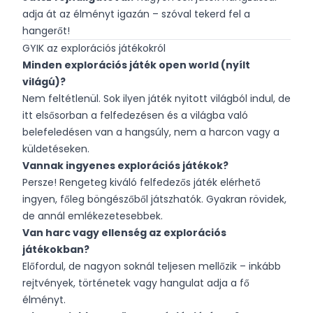
adja át az élményt igazán – szóval tekerd fel a
hangerőt!
GYIK az explorációs játékokról
Minden explorációs játék open world (nyílt
világú)?
Nem feltétlenül. Sok ilyen játék nyitott világból indul, de
itt elsősorban a felfedezésen és a világba való
belefeledésen van a hangsúly, nem a harcon vagy a
küldetéseken.
Vannak ingyenes explorációs játékok?
Persze! Rengeteg kiváló felfedezős játék elérhető
ingyen, főleg böngészőből játszhatók. Gyakran rövidek,
de annál emlékezetesebbek.
Van harc vagy ellenség az explorációs
játékokban?
Előfordul, de nagyon soknál teljesen mellőzik – inkább
rejtvények, történetek vagy hangulat adja a fő
élményt.