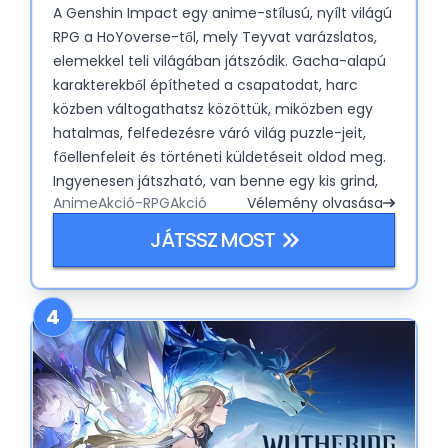
A Genshin Impact egy anime-stílusú, nyílt világú
RPG a HoYoverse-től, mely Teyvat varázslatos,
elemekkel teli világában játszódik. Gacha-alapú
karakterekből építheted a csapatodat, harc
közben váltogathatsz közöttük, miközben egy
hatalmas, felfedezésre váró világ puzzle-jeit,
főellenfeleit és történeti küldetéseit oldod meg.
Ingyenesen játszható, van benne egy kis grind,
Anime
Akció-RPG
Akció
Vélemény olvasása
de annyi tartalommal tömték tele, hogy órákig
el leszel vele.
JÁTSSZ MOST
4