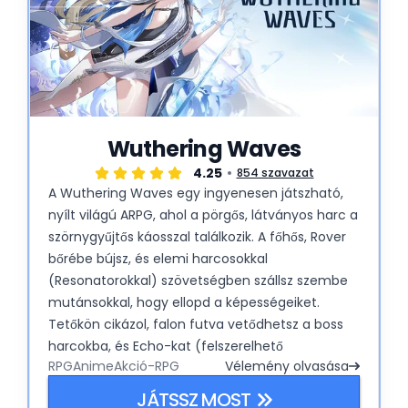
Wuthering Waves
4.25
854 szavazat
A Wuthering Waves egy ingyenesen játszható,
nyílt világú ARPG, ahol a pörgős, látványos harc a
szörnygyűjtős káosszal találkozik. A főhős, Rover
bőrébe bújsz, és elemi harcosokkal
(Resonatorokkal) szövetségben szállsz szembe
mutánsokkal, hogy ellopd a képességeiket.
Tetőkön cikázol, falon futva vetődhetsz a boss
harcokba, és Echo-kat (felszerelhető
RPG
Anime
Akció-RPG
Vélemény olvasása
lényképességek) gyűjthetsz vad kombókhoz.
Olyan, mint a Genshin, csak több mozdulattal és
JÁTSSZ MOST