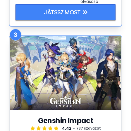
olvasása
JÁTSSZ MOST
3
Genshin Impact
4.42
737 szavazat