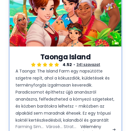
Taonga Island
4.52
341 szavazat
A Taonga: The Island Farm egy napsütötte
szigetre repít, ahol a kókuszdiók, küldetések és
terményforgás izgalmasan keveredik.
Paradicsomot építhetsz újjá ananászról
ananászra, felfedezheted a környező szigeteket,
és közben barátokra lelhetsz – miközben az
alpakáid sem maradnak éhesek. Ez egy trópusi
koktél kertészkedésből, kalandból és garantált
Farming Simulator
Városépítő
Strategy
Vélemény
jókedvből.