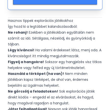
kevesebb idegőrlő stamina-korláttal. Gyakori
frissítések, gacha húzások és izzasztó
csapatépítés tartják izgalomban a grindot.
Hasznos tippek explorációs játékokhoz
Így hozd ki a legtöbbet kalandozásodból:
Ne rohanj!
Ezekben a játékokban egyáltalán nem
számít az idő. Sétálgass, nézelődj, és gyönyörködj a
tájban.
Légy kíváncsi!
Ha valami érdekeset látsz, menj oda. A
kíváncsiságot itt mindig megjutalmazzák.
Figyelj a hangokra!
Sokszor egy hangjelzés visz titkos
helyekre vagy felfed egy új történetrészletet.
Használd a térképet (ha van)!
Nem minden
játékban kapsz térképet, de ahol van, érdemes
bejelölni az izgalmas helyeket.
Ne görcsölj a feladatokon!
Sok explorációs játék
direkt ködös – engedd el az elvárásokat, és hagyd,
hogy magával ragadjon a hangulat.
Játsz fejhallgatóval!
Nagyon sok játék hangzással