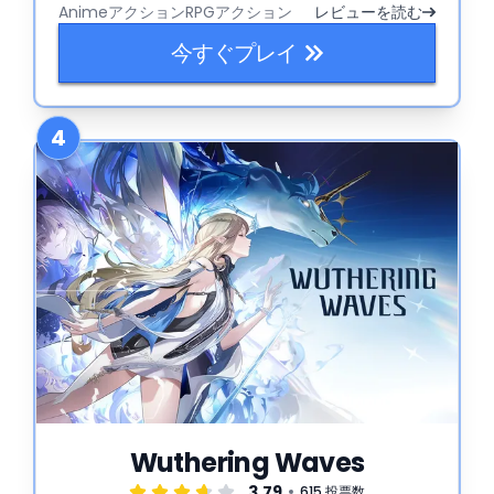
Anime
アクションRPG
アクション
レビューを読む
今すぐプレイ
4
Wuthering Waves
3.79
615 投票数