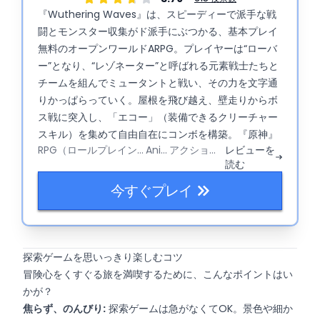
『Wuthering Waves』は、スピーディーで派手な戦
闘とモンスター収集がド派手にぶつかる、基本プレイ
無料のオープンワールドARPG。プレイヤーは“ローバ
ー”となり、“レゾネーター”と呼ばれる元素戦士たちと
チームを組んでミュータントと戦い、その力を文字通
りかっぱらっていく。屋根を飛び越え、壁走りからボ
ス戦に突入し、「エコー」（装備できるクリーチャー
スキル）を集めて自由自在にコンボを構築。『原神』
RPG（ロールプレイングゲーム）
Anime
アクションRPG
レビューを
の大技版、しかもスタミナ制のイライラは控えめ。頻
読む
繁なアップデート、ガチャ、チームを考察する楽しさ
で、周回も飽きさせない。
今すぐプレイ
探索ゲームを思いっきり楽しむコツ
冒険心をくすぐる旅を満喫するために、こんなポイントはい
かが？
焦らず、のんびり:
探索ゲームは急がなくてOK。景色や細か