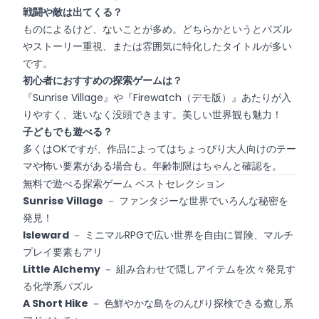
戦闘や敵は出てくる？
ものによるけど、ないことが多め。どちらかというとパズル
やストーリー重視、または雰囲気に特化したタイトルが多い
です。
初心者におすすめの探索ゲームは？
『Sunrise Village』や『Firewatch（デモ版）』あたりが入
りやすく、迷いなく没頭できます。美しい世界観も魅力！
子どもでも遊べる？
多くはOKですが、作品によってはちょっぴり大人向けのテー
マや怖い要素がある場合も。年齢制限はちゃんと確認を。
無料で遊べる探索ゲーム ベストセレクション
Sunrise Village
－ ファンタジーな世界でいろんな秘密を
発見！
Isleward
－ ミニマルRPGで広い世界を自由に冒険、マルチ
プレイ要素もアリ
Little Alchemy
－ 組み合わせで隠しアイテムを次々発見す
る化学系パズル
A Short Hike
－ 色鮮やかな島をのんびり探検できる癒し系