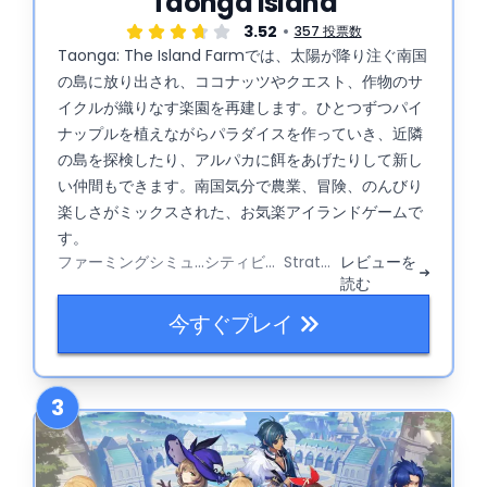
Taonga Island
3.52
357 投票数
Taonga: The Island Farmでは、太陽が降り注ぐ南国
の島に放り出され、ココナッツやクエスト、作物のサ
イクルが織りなす楽園を再建します。ひとつずつパイ
ナップルを植えながらパラダイスを作っていき、近隣
の島を探検したり、アルパカに餌をあげたりして新し
い仲間もできます。南国気分で農業、冒険、のんびり
楽しさがミックスされた、お気楽アイランドゲームで
す。
ファーミングシミュレーター
シティビルダー
Strategy
レビューを
読む
今すぐプレイ
3