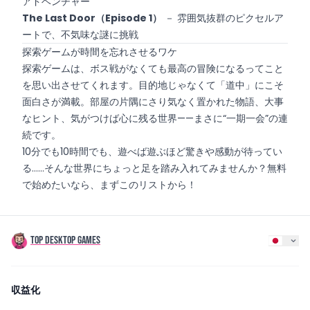
アドベンチャー
The Last Door（Episode 1）
－ 雰囲気抜群のピクセルア
ートで、不気味な謎に挑戦
探索ゲームが時間を忘れさせるワケ
探索ゲームは、ボス戦がなくても最高の冒険になるってこと
を思い出させてくれます。目的地じゃなくて「道中」にこそ
面白さが満載。部屋の片隅にさり気なく置かれた物語、大事
なヒント、気がつけば心に残る世界——まさに“一期一会”の連
続です。
10分でも10時間でも、遊べば遊ぶほど驚きや感動が待ってい
る……そんな世界にちょっと足を踏み入れてみませんか？無料
で始めたいなら、まずこのリストから！
TOP DESKTOP GAMES
収益化