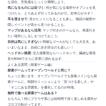
な演出、空気感をじっくり満喫しよう。
気になるものには近づく:
何か気になる場所やオブジェを見
つけたら、とりあえず行ってみるのが◎。好奇心がカギ！
耳を澄ませて:
音がヒントになることも多し。物語の秘密や
隠しイベントが音から見つかることも。
マップがあるなら活用:
マップ付きのゲームなら、再度行き
たい場所にしるしをつけておこう。
目的は気にしすぎない:
明確なゴールがなくても大丈夫。あ
いまいなまま、自由に歩き回るのも楽しい！
ヘッドホン推奨:
没入感重視ならヘッドホンで。繊細な環境
音やBGMでさらに世界に浸れるはず。
よくある質問（探索ゲーム編）
探索ゲームってオープンワールドと同じ？
ちょっと違います。オープンワールドでも探索メインなら探
索ゲームに。戦闘やミッションより「見つける楽しさ」や
「そこにある雰囲気」を優先してるのが特徴。
無料で遊べる探索ゲームはある？
もちろん！特にブラウザ系には短時間で深く楽しめる傑作が
ゴロゴロ転がってます。