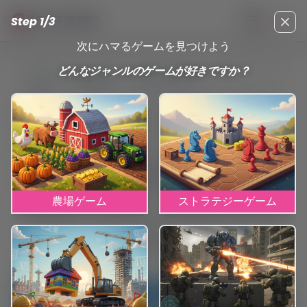
Step 1/3
TOP DESKTOP GAMES
メインメニュ
Clos
次にハマるゲームを見つけよう
どんなジャンルのゲームが好きですか？
Genres
Exploration
探索ゲームといえば、なんといっても「発見」のワクワク
感！古代遺跡をうろついたり、未知の海にダイブしたり、不
思議な森を気ままに歩き回ったり……急ぐ必要も、無理やりク
リアする必要もナシ。ただただ、隠された秘密や美しい雰囲
気をじっくり味わう、それが醍醐味です。
広大な世界が好きな人、物語や世界観にどっぷり浸りたい人
農場ゲーム
ストラテジーゲーム
にはピッタリ。パズルやちょっとしたサバイバル要素がある
ものもあれば、ただぶらぶら歩いて見て回るタイプも。PCや
ブラウザですぐに始められる無料タイトルもたくさん。どの
世界に入り込むかは、あなた次第！
1