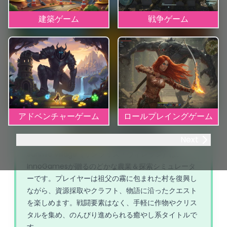
建築ゲーム
戦争ゲーム
アドベンチャーゲーム
ロールプレイングゲーム
Sunrise Village
Next
4.69
470 投票数
Sunrise Village（サンライズ・ヴィレッジ）は、
InnoGamesが贈るのどかな農業＆探索シミュレータ
ーです。プレイヤーは祖父の霧に包まれた村を復興し
ながら、資源採取やクラフト、物語に沿ったクエスト
を楽しめます。戦闘要素はなく、手軽に作物やクリス
タルを集め、のんびり進められる癒やし系タイトルで
す。