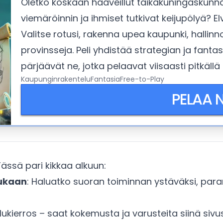
Oletko koskaan haaveillut taikakuningaskunnan
viemäröinnin ja ihmiset tutkivat keijupölyä? E
Valitse rotusi, rakenna upea kaupunki, hallinno
provinsseja. Peli yhdistää strategian ja fan
pärjäävät ne, jotka pelaavat viisaasti pitkällä
Kaupunginrakentelu
Fantasia
Free-to-Play
PELAA 
ssä pari kikkaa alkuun:
mukaan
: Haluatko suoran toiminnan ystäväksi, paranta
elukierros – saat kokemusta ja varusteita siinä siv