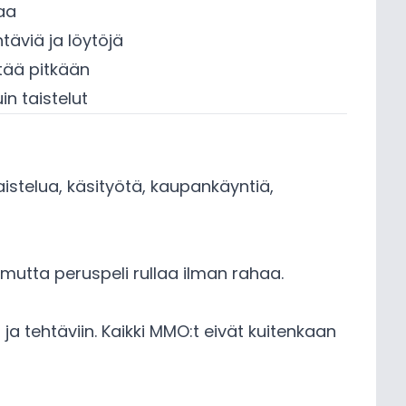
aa
täviä ja löytöjä
stää pitkään
in taistelut
stelua, käsityötä, kaupankäyntiä,
 mutta peruspeli rullaa ilman rahaa.
 tehtäviin. Kaikki MMO:t eivät kuitenkaan