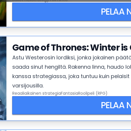
PELAA 
Game of Thrones: Winter i
Astu Westerosin lordiksi, jonka jokainen päätö
saada sinut hengiltä. Rakenna linna, haudo loh
kanssa strategiassa, joka tuntuu kuin pelaisit s
varsijousilla.
Reaaliaikainen strategia
Fantasia
Roolipeli (RPG)
PELAA 