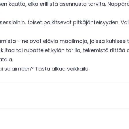
n kautta, eikä erillistä asennusta tarvita. Näppärää
?
sessioihin, toiset palkitsevat pitkäjänteisyyden. Va
mista – ne ovat eläviä maailmoja, joissa kuhisee t
kiltaa tai rupattelet kylän torilla, tekemistä riittä
tala.
ai selaimeen? Tästä alkaa seikkailu.