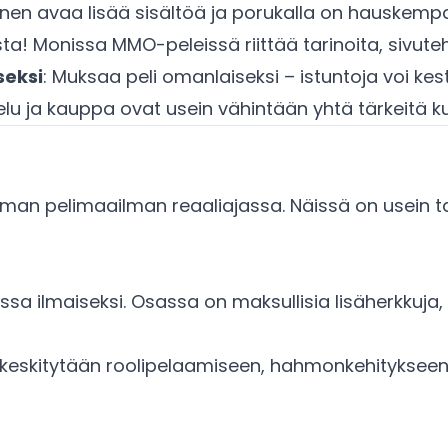
nen avaa lisää sisältöä ja porukalla on hauskemp
ta! Monissa MMO-peleissä riittää tarinoita, sivuteh
seksi
: Muksaa peli omanlaiseksi – istuntoja voi ke
telu ja kauppa ovat usein vähintään yhtä tärkeitä ku
an pelimaailman reaaliajassa. Näissä on usein tai
sa ilmaiseksi. Osassa on maksullisia lisäherkkuja,
eskitytään roolipelaamiseen, hahmonkehitykseen ja