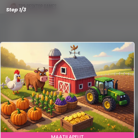
TOP DESKTOP GAMES
Step 1/3
Genres
Mmo
Parhaat ilmaiset MMO-pelit PC:lle ja selai
MMO tulee sanoista Massively Multiplayer On
joissa vilisee tuhansia muita pelaajia. Luva
sellaista yhteisöllistä meininkiä, jota harva
Ilmaiset MMO-pelit päästävät sinut tähän 
monia näistä voit pelata selaimessa tai la
tekeminen ei lopu.
1
MAATILAPELIT