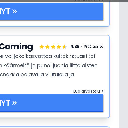
NYT
s Coming
4.36
1972 ääntä
s voi joko kasvattaa kultakirstuasi tai
ikäärmeitä ja punoi juonia liittolaisten
hakkia palavalla villitulella ja
Lue arvostelu
NYT