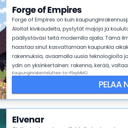
Forge of Empires
Forge of Empires on kuin kaupunginrakennuspe
Aloitat kivikaudelta, pystytät majoja ja koul
päällystäväsi teitä modernilla ajalla. Tämä i
haastaa sinut kasvattamaan kaupunkia aika
rakennuksia, avaamalla uusia teknologioita ja 
ydin on yksinkertainen: rakenna, kerää, valta
Kaupunginrakentelu
Free-to-Play
MMO
komeammilla hatuilla.
PELAA 
Elvenar