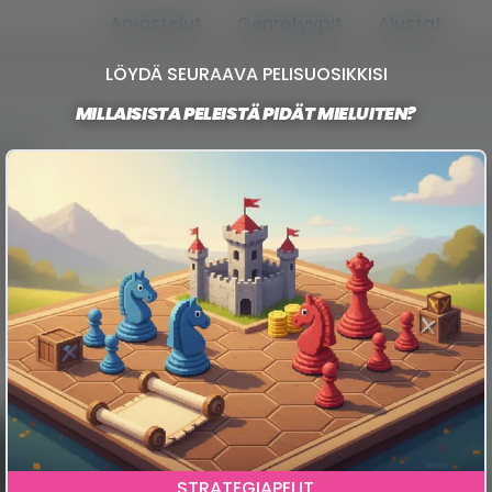
Arvostelut
Genretyypit
Alustat
LÖYDÄ SEURAAVA PELISUOSIKKISI
MILLAISISTA PELEISTÄ PIDÄT MIELUITEN?
meen
line eli massiiviset moninpelit. Näissä peleissä su
ssa on eeppisiä ryöstöretkiä, kaupungin vilinää ja v
 muu pelityyppi tarjoaa.
soppaan ilman, että tarvitsee kaivaa lompakkoa. F
data koneelle. Ja koska uutta sisältöä tulee koko
Enlisted
STRATEGIAPELIT