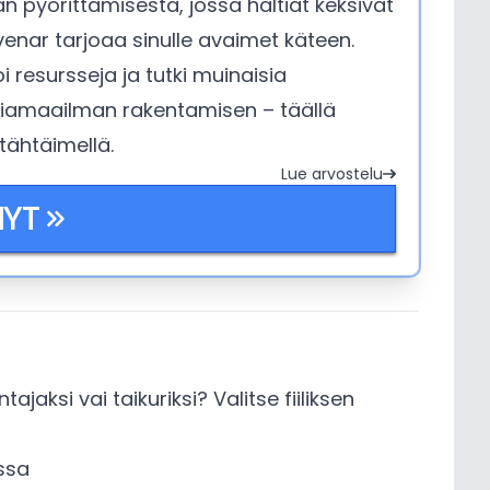
 pyörittämisestä, jossa haltiat keksivät
lvenar tarjoaa sinulle avaimet käteen.
i resursseja ja tutki muinaisia
tasiamaailman rakentamisen – täällä
 tähtäimellä.
Lue arvostelu
NYT
jaksi vai taikuriksi? Valitse fiiliksen
ussa