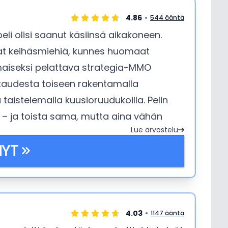
4.86
544 ääntä
li olisi saanut käsiinsä aikakoneen.
utat keihäsmiehiä, kunnes huomaat
lmaiseksi pelattava strategia-MMO
kaudesta toiseen rakentamalla
taistelemalla kuusioruudukoilla. Pelin
a – ja toista sama, mutta aina vähän
Lue arvostelu
NYT
4.03
1147 ääntä