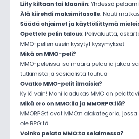
Liity kiltaan tai klaaniin
: Yhdessä pelaami
Älä kiirehdi maksimitasolle
: Nauti matkas
Säädä ohjaimet ja käyttöliittymä mielei
Opettele pelin talous
: Pelivaluutta, askar
MMO-pelien usein kysytyt kysymykset
Mikä on MMO-peli?
MMO-peleissä iso määrä pelaajia jakaa sam
tutkimista ja sosiaalista touhua.
Ovatko MMO-pelit ilmaisia?
Kyllä vain! Moni laadukas MMO on pelattavis
Mikä ero on MMO:lla ja MMORPG:llä?
MMORPG:t ovat MMO:n alakategoria, jossa k
ole RPG:tä.
Voinko pelata MMO:ta selaimessa?