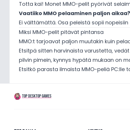
Totta kai! Monet MMO-pelit pyörivät selaime
Vaatiiko MMO pelaaminen paljon aikaa
Ei välttämättä. Osa peleistä sopii nopeisiin 
Miksi MMO-pelit pitävät pintansa
MMO:t tarjoavat paljon muutakin kuin pelaa
Etsitpä sitten harvinaista varustetta, vedät 
pilvin pimein, kynnys hypätä mukaan on ma
Etsitkö parasta ilmaista MMO-peliä PC:lle t
TOP DESKTOP GAMES