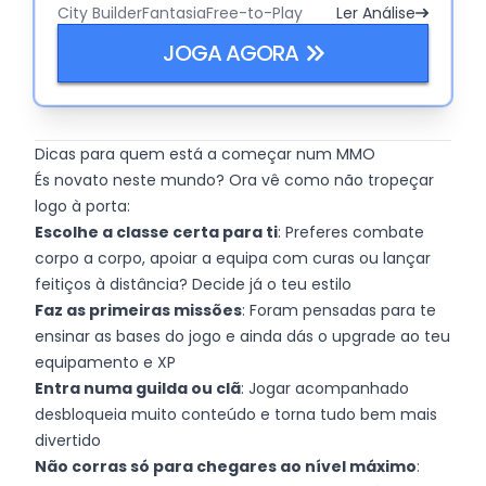
City Builder
Fantasia
Free-to-Play
Ler Análise
do tempo.
JOGA AGORA
Dicas para quem está a começar num MMO
És novato neste mundo? Ora vê como não tropeçar
logo à porta:
Escolhe a classe certa para ti
: Preferes combate
corpo a corpo, apoiar a equipa com curas ou lançar
feitiços à distância? Decide já o teu estilo
Faz as primeiras missões
: Foram pensadas para te
ensinar as bases do jogo e ainda dás o upgrade ao teu
equipamento e XP
Entra numa guilda ou clã
: Jogar acompanhado
desbloqueia muito conteúdo e torna tudo bem mais
divertido
Não corras só para chegares ao nível máximo
: