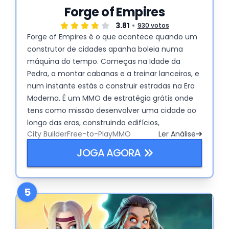
Forge of Empires
3.81
930 votos
Forge of Empires é o que acontece quando um
construtor de cidades apanha boleia numa
máquina do tempo. Começas na Idade da
Pedra, a montar cabanas e a treinar lanceiros, e
num instante estás a construir estradas na Era
Moderna. É um MMO de estratégia grátis onde
tens como missão desenvolver uma cidade ao
longo das eras, construindo edifícios,
City Builder
Free-to-Play
MMO
Ler Análise
desbloqueando tecnologias e batalhando num
tabuleiro hexagonal. A rotina é simples: constrói
JOGA AGORA
coisas, recolhe recursos, conquista território e
repete, sempre a melhorar – com chapéus
cada vez mais sofisticados.
5