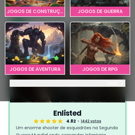
eventos ao vivo, há sempre novidade para
JOGOS DE CONSTRUÇÃO
JOGOS DE GUERRA
experimentar.
1
JOGOS DE AVENTURA
JOGOS DE RPG
Next
Enlisted
4.82
1442 votos
Um enorme shooter de esquadrões na Segunda
Guerra Mundial onde comandas infantaria,