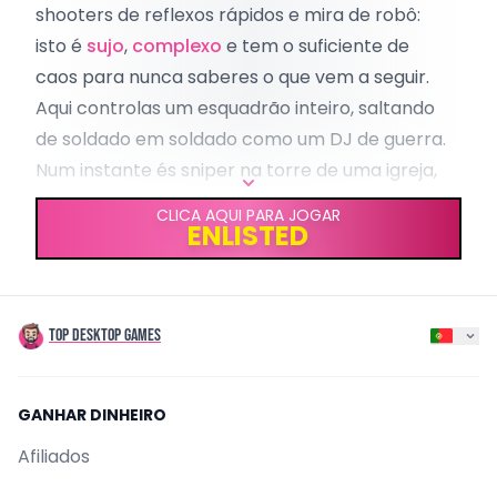
Adventure
shooters de reflexos rápidos e mira de robô:
isto é
sujo
,
complexo
e tem o suficiente de
caos para nunca saberes o que vem a seguir.
Aqui controlas um esquadrão inteiro, saltando
de soldado em soldado como um DJ de guerra.
Num instante és sniper na torre de uma igreja,
de repente estás a correr por uma trincheira
CLICA AQUI PARA JOGAR
ENLISTED
com um lança-chamas em punho.
Se sempre sonhaste sentir o ‘peso’ da Segunda
Guerra Mundial sem passares metade do
tempo a olhar para folhas de excel com
TOP DESKTOP GAMES
estatísticas, prepara-te:
há aqui surpresas à
tua espera
.
GANHAR DINHEIRO
PRIMEIROS DEZ MINUTOS: CONFUSÃO À
ANTIGA
Afiliados
Entrei às cegas. E os primeiros dez minutos?