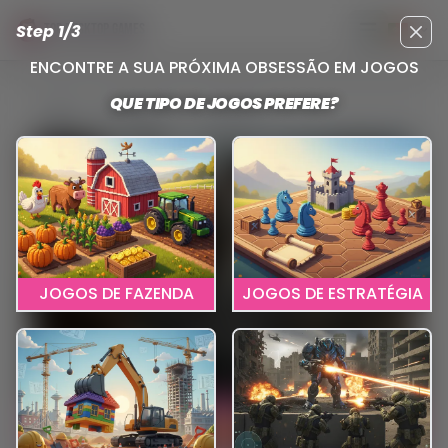
Step 1/3
TOP DESKTOP GAMES
Abrir menu pr
Clos
ENCONTRE A SUA PRÓXIMA OBSESSÃO EM JOGOS
QUE TIPO DE JOGOS PREFERE?
Reviews
Enlisted
JOGOS DE FAZENDA
JOGOS DE ESTRATÉGIA
CLICA AQUI PARA JOGAR
ENLISTED