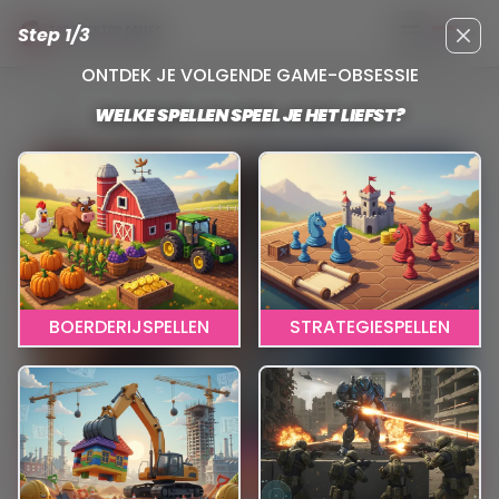
Step 1/3
TOP DESKTOP GAMES
Hoofdmenu 
Clos
ONTDEK JE VOLGENDE GAME-OBSESSIE
WELKE SPELLEN SPEEL JE HET LIEFST?
Reviews
Game Of Thrones
BOERDERIJSPELLEN
STRATEGIESPELLEN
KLIK HIER OM TE SPELEN
GAME OF THRONES: WINTER IS COMING