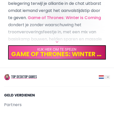
belegering terwijl je alliantie in de chat uitbarst
omdat iemand vergat het aanvalstijdstip door
te geven.
Game of Thrones: Winter is Coming
dondert je zonder waarschuwing het
troonveroveringsfeestje in, met een mix van
basiskamp bouwen, helden sparen en massale
PvP—alles gehuld in die stoffige, gevaarlijke
KLIK HIER OM TE SPELEN
GAME OF THRONES: WINTER IS COMING
Game of Thrones-sfeer. Wil je weten of het
meer show dan inhoud is? Trek je mantel aan,
let’s go.
VAN MODDERPLEKJE TOT DYNASTIE: DE
TOP DESKTOP GAMES
BEGINFASE
Toen ik begon kreeg ik een miezerig kasteeltje,
GELD VERDIENEN
een kluit modder, en een opdringerige meneer
Chris die maar bleef zeuren over mijn
Partners
barakken. Menuknoppen? Geen idee waar ze