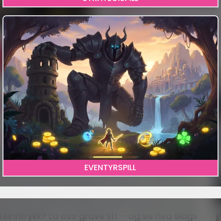
Android
iOS
Windows
SJANGER
Anime
Action-RPG
Action
Adventur
Flerspiller
T
A
guder og grenseløs
erkeri og et evig behov for farming.
-grafikken er sylskarp, sverdene gløder av
EVENTYRSPILL
n 5-stjerners karakter? La oss si det sånn…
sspiller på oppdagelsesferd eller en VISA-kriger
en full av grotter, gåter og kaotisk kamp. Men
teinntrykk? La oss grave litt – og se hva slags