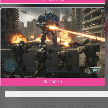
KLIKK HER FOR Å SPILLE
GENSHIN IMPAC
Anmeldelse
Genshin Impact: Gacha, 
grinding
Teyvat roper. Med seg tar det venner, fyrv
Velkommen til
Genshin Impact
, hvor anime
KRIGSSPILL
elementær dramatikk, og sjansen for å få e
statistisk ydmykende
. Enten du er en grati
på storhandel, åpner spillet en enorm verd
er det egentlig noe mer enn et glorete førs