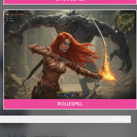
e
Utforskning
Fantasy
RPG
Gacha
Free-to-Play
nbefalte spill
Heroes of History
Browser, Android, iOS
Strategy, Bybyggerspill, Free-to-Play, Fantasy, Base-Building, Sanntidsstrategi, Flerspiller
Wuthering Waves
Windows, MacOS, Android, iOS
RPG, Anime, Action-RPG, Free-to-Play, Adventure, Action, Utforskning, Gacha, Strategy, Flerspiller, Fantasy
ROLLESPILL
Honkai Star Rail
Windows, Android, iOS
Next
Anime, RPG, Adventure, Strategy, Fantasy, Gacha, Free-to-Play, Flerspiller
Genshin Impact