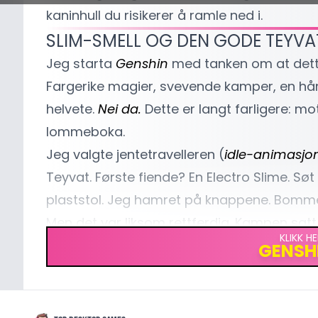
kaninhull du risikerer å ramle ned i.
SLIM-SMELL OG DEN GODE TEYV
Jeg starta
Genshin
med tanken om at dett
Fargerike magier, svevende kamper, en hånd
helvete.
Nei da.
Dette er langt farligere: mot 
lommeboka.
Jeg valgte jentetravelleren (
idle-animasj
Teyvat. Første fiende? En Electro Slime. 
plaststol. Jeg hamret på knappene. Bomm
Men det var liksom rettferdig. Kampen satt 
KLIKK HE
ikke bare vilt rundt seg - de gir deg fakti
GENSH
noe. Da jeg til slutt sprengte slimen med Swi
stua som om jeg vant EVO.
Kleint. Men verd
PAIMON, PUSLESPILL OG EN VER