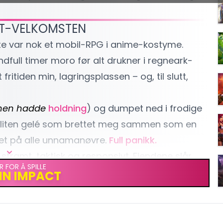
AT-VELKOMSTEN
e var nok et mobil-RPG i anime-kostyme.
full timer moro før alt drukner i regneark-
fritiden min, lagringsplassen – og, til slutt,
onen hadde
holdning
) og dumpet ned i frodige
Søt liten gelé som brettet meg sammen som en
et på alle unnamanøvre.
Full panikk.
stramt, taktisk og responsivt. Fiendene slår
R FOR Å SPILLE
sk et hint først. Element-kombinasjonene
betyr
IN IMPACT
rl-effekt, klinka jeg til med en jubel alene i
t det.
DEN MED MUNNDIARE