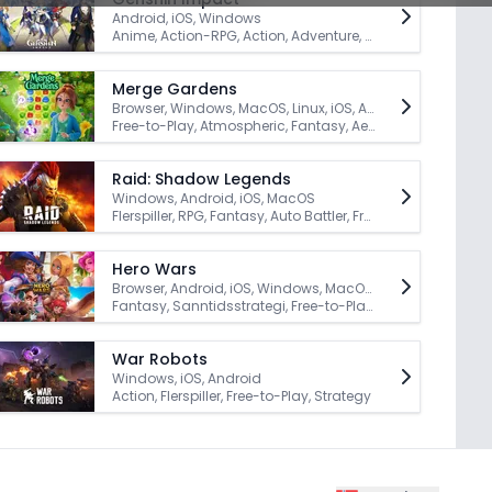
Android, iOS, Windows
Anime, Action-RPG, Action, Adventure, Utforskning, Fantasy, RPG, Gacha, Free-to-Play, Flerspiller
Merge Gardens
Browser, Windows, MacOS, Linux, iOS, Android
Free-to-Play, Atmospheric, Fantasy, Aesthetic
Raid: Shadow Legends
Windows, Android, iOS, MacOS
Flerspiller, RPG, Fantasy, Auto Battler, Free-to-Play, Strategy, Base-Building, Gacha
Hero Wars
Browser, Android, iOS, Windows, MacOS, Linux
Fantasy, Sanntidsstrategi, Free-to-Play, RPG, Strategy, Flerspiller
War Robots
Windows, iOS, Android
Action, Flerspiller, Free-to-Play, Strategy