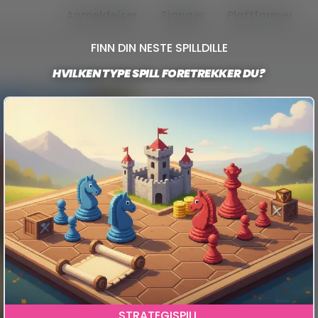
Anmeldelser
Sjanger
Plattformer
FINN DIN NESTE SPILLDILLE
HVILKEN TYPE SPILL FORETREKKER DU?
GENSHIN IMPACT
Vurdering
Stemmer
Utgiver
Utgivelsesdato
OM SPILLET
Genshin Impact er et anime-inspire
eventyrlige og element-drevne lan
fra gacha-systemet, bytter dem ut
gåter, sjefer og spennende historier.
heldigvis er det så mye innhold at d
PLATTFORMER
STRATEGISPILL