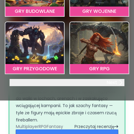
GRY BUDOWLANE
GRY WOJENNE
Raid: Shadow Legends
GRY PRZYGODOWE
GRY RPG
4.86
846 głosy
Ta gra to wypolerowane, zespołowe RPG, w
Next
którym zbierasz czempionów niczym Pokémony,
wyposa żasz ich w coraz lepszy sprzęt i wysyłasz
do walki w lochach, arenach i w zaskakująco
wciągającej kampanii. To jak szachy fantasy —
tyle że figury mają epickie zbroje i czasem rzucą
fireballem.
Multiplayer
RPG
Fantasy
Przeczytaj recenzję