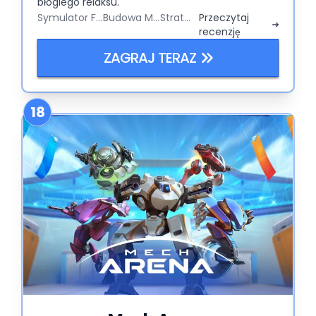
błogiego relaksu.
Symulator Farmy
Budowa Miasta
Strategy
Przeczytaj
recenzję
ZAGRAJ TERAZ
18