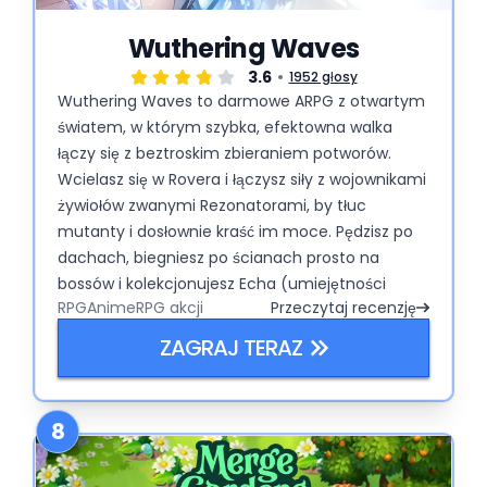
Wuthering Waves
3.6
1952 głosy
Wuthering Waves to darmowe ARPG z otwartym
światem, w którym szybka, efektowna walka
łączy się z beztroskim zbieraniem potworów.
Wcielasz się w Rovera i łączysz siły z wojownikami
żywiołów zwanymi Rezonatorami, by tłuc
mutanty i dosłownie kraść im moce. Pędzisz po
dachach, biegniesz po ścianach prosto na
bossów i kolekcjonujesz Echa (umiejętności
RPG
Anime
RPG akcji
Przeczytaj recenzję
stworów), tworząc szalone combosy. To jak
Genshin z większą ilością ruchów i bez
ZAGRAJ TERAZ
marudzenia o wytrzymałość. Częste aktualizacje,
klasyczne gacha i niekończące się
kombinowanie zespołu sprawiają, że grindowanie
8
naprawdę wciąga.