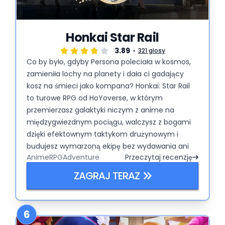
Honkai Star Rail
3.89
321 głosy
Co by było, gdyby Persona poleciała w kosmos,
zamieniła lochy na planety i dała ci gadający
kosz na śmieci jako kompana? Honkai: Star Rail
to turowe RPG od HoYoverse, w którym
przemierzasz galaktyki niczym z anime na
międzygwiezdnym pociągu, walczysz z bogami
dzięki efektownym taktykom drużynowym i
budujesz wymarzoną ekipę bez wydawania ani
Anime
RPG
Adventure
Przeczytaj recenzję
grosza (jeśli masz cierpliwość). Jest dziwacznie,
błyskotliwie i wyzywająco strategicznie.
ZAGRAJ TERAZ
6