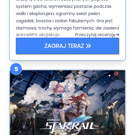
system gacha, wymieniasz postacie podczas
walki i eksplorujesz ogromny świat pełen
zagadek, bossów i zadań fabularnych. Gra jest
darmowa, trochę wymaga farmienia, ale zawiera
Anime
RPG akcji
Akcja
Przeczytaj recenzję
tyle treści, że można w niej utknąć na długie
godziny.
ZAGRAJ TERAZ
5