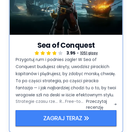
Sea of Conquest
3.95
1051 głosy
Przygotuj rum i podnieś żagle! W Sea of
Conquest budujesz okręty, uwodzisz pirackich
kapitanów i plądrujesz, by zdobyć morską chwałę.
To po części strategia, po części piracka
fantazja — i jak najbardziej chodzi tu o to, by twoi
wrogowie szli na deski w iście efektownym stylu.
Strategie czasu rzeczywistego
RPG
Free-to-Play
Przeczytaj
recenzję
ZAGRAJ TERAZ