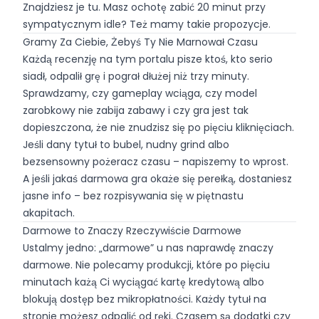
Znajdziesz je tu. Masz ochotę zabić 20 minut przy
sympatycznym idle? Też mamy takie propozycje.
Gramy Za Ciebie, Żebyś Ty Nie Marnował Czasu
Każdą recenzję na tym portalu pisze ktoś, kto serio
siadł, odpalił grę i pograł dłużej niż trzy minuty.
Sprawdzamy, czy gameplay wciąga, czy model
zarobkowy nie zabija zabawy i czy gra jest tak
dopieszczona, że nie znudzisz się po pięciu kliknięciach.
Jeśli dany tytuł to bubel, nudny grind albo
bezsensowny pożeracz czasu – napiszemy to wprost.
A jeśli jakaś darmowa gra okaże się perełką, dostaniesz
jasne info – bez rozpisywania się w piętnastu
akapitach.
Darmowe to Znaczy Rzeczywiście Darmowe
Ustalmy jedno: „darmowe” u nas naprawdę znaczy
darmowe. Nie polecamy produkcji, które po pięciu
minutach każą Ci wyciągać kartę kredytową albo
blokują dostęp bez mikropłatności. Każdy tytuł na
stronie możesz odpalić od ręki. Czasem są dodatki czy