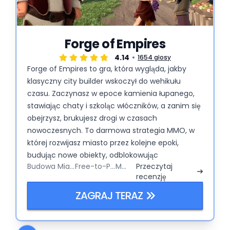
Forge of Empires
4.14
1654 głosy
Forge of Empires to gra, która wygląda, jakby
klasyczny city builder wskoczył do wehikułu
czasu. Zaczynasz w epoce kamienia łupanego,
stawiając chaty i szkoląc włóczników, a zanim się
obejrzysz, brukujesz drogi w czasach
nowoczesnych. To darmowa strategia MMO, w
której rozwijasz miasto przez kolejne epoki,
budując nowe obiekty, odblokowując
Budowa Miasta
Free-to-Play
MMO
Przeczytaj
technologie i walcząc na heksagonalnych
recenzję
polach bitew. Schemat jest prosty: buduj, zbieraj,
podbijaj, a potem powtarzaj tę zabawę – tylko z
ZAGRAJ TERAZ
coraz bardziej wypasionym nakryciem głowy.