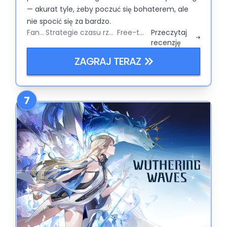
— akurat tyle, żeby poczuć się bohaterem, ale
nie spocić się za bardzo.
Fantasy
Strategie czasu rzeczywistego
Free-to-Play
Przeczytaj
recenzję
ZAGRAJ TERAZ
7