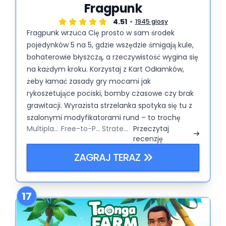
Fragpunk
4.51
1945 głosy
Fragpunk wrzuca Cię prosto w sam środek
pojedynków 5 na 5, gdzie wszędzie śmigają kule,
bohaterowie błyszczą, a rzeczywistość wygina się
na każdym kroku. Korzystaj z Kart Odłamków,
żeby łamać zasady gry mocami jak
rykoszetujące pociski, bomby czasowe czy brak
grawitacji. Wyrazista strzelanka spotyka się tu z
szalonymi modyfikatorami rund – to trochę
Multiplayer
Free-to-Play
Strategy
Przeczytaj
shooter, a trochę kontrolowany chaos.
recenzję
ZAGRAJ TERAZ
17