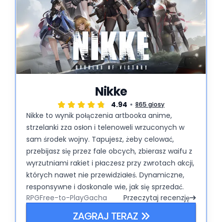
Nikke
4.94
865 głosy
Nikke to wynik połączenia artbooka anime,
strzelanki zza osłon i telenoweli wrzuconych w
sam środek wojny. Tapujesz, żeby celować,
przebijasz się przez fale obcych, zbierasz waifu z
wyrzutniami rakiet i płaczesz przy zwrotach akcji,
których nawet nie przewidziałeś. Dynamiczne,
responsywne i doskonale wie, jak się sprzedać.
RPG
Free-to-Play
Gacha
Przeczytaj recenzję
ZAGRAJ TERAZ