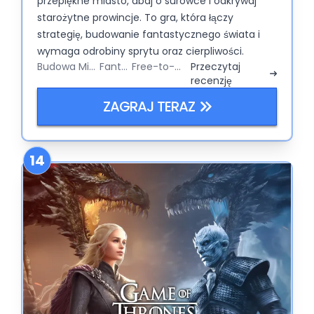
przepiękne miasto, dbaj o surowce i odkrywaj
starożytne prowincje. To gra, która łączy
strategię, budowanie fantastycznego świata i
wymaga odrobiny sprytu oraz cierpliwości.
Budowa Miasta
Fantasy
Free-to-Play
Przeczytaj
recenzję
ZAGRAJ TERAZ
14