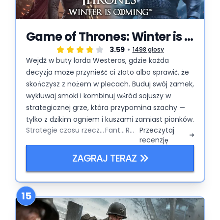
Game of Thrones: Winter is Coming
3.59
1498 głosy
Wejdź w buty lorda Westeros, gdzie każda
decyzja może przynieść ci złoto albo sprawić, że
skończysz z nożem w plecach. Buduj swój zamek,
wykluwaj smoki i kombinuj wśród sojuszy w
strategicznej grze, która przypomina szachy —
tylko z dzikim ogniem i kuszami zamiast pionków.
Strategie czasu rzeczywistego
Fantasy
RPG
Przeczytaj
recenzję
ZAGRAJ TERAZ
15