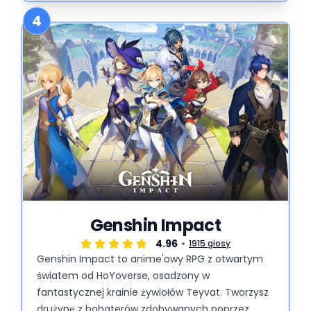
4
Genshin Impact
4.96
1915 głosy
Genshin Impact to anime'owy RPG z otwartym
światem od HoYoverse, osadzony w
fantastycznej krainie żywiołów Teyvat. Tworzysz
drużynę z bohaterów zdobywanych poprzez