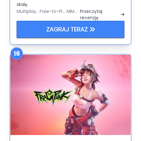
skalę.
Multiplayer
Free-to-Play
MMO
Przeczytaj
recenzję
ZAGRAJ TERAZ
16