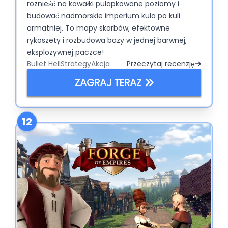
roznieść na kawałki pułapkowane poziomy i
budować nadmorskie imperium kula po kuli
armatniej. To mapy skarbów, efektowne
rykoszety i rozbudowa bazy w jednej barwnej,
eksplozywnej paczce!
Bullet Hell
Strategy
Akcja
Przeczytaj recenzję
ZAGRAJ TERAZ
12