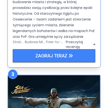
budowanie miasta i strategię, w której
prowadzisz swoją cywilizację przez kolejne epoki
historyczne. Od starożytnego Egiptu po
Oświecenie – twoim zadaniem jest stworzenie
tętniącego życiem miasta, zbieranie
legendarnych bohaterów i walka na mapach PvE
oraz PvP. Gra umiejętnie łączy zarządzanie
Strategy
Budowa Miasta
Free-to-Play
Przeczytaj
surowcami, kolekcjonowanie bohaterów i
recenzję
taktyczne potyczki w kompaktowej formule,
którą odpalisz w przeglądarce lub na telefonie.
ZAGRAJ TERAZ
Choć jest stylowa i pełna historycznego uroku,
wyraźnie stawia na powolny grind i niekiedy
subtelnie kusi portfelem gracza.
3