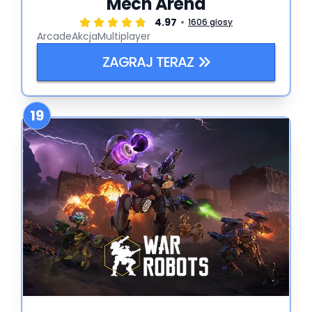
Mech Arena
4.97
1606 głosy
Arcade
Akcja
Multiplayer
ZAGRAJ TERAZ
19