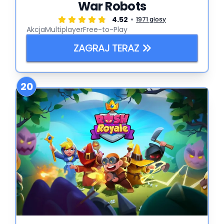
War Robots
4.52
1971 głosy
Akcja
Multiplayer
Free-to-Play
ZAGRAJ TERAZ
20